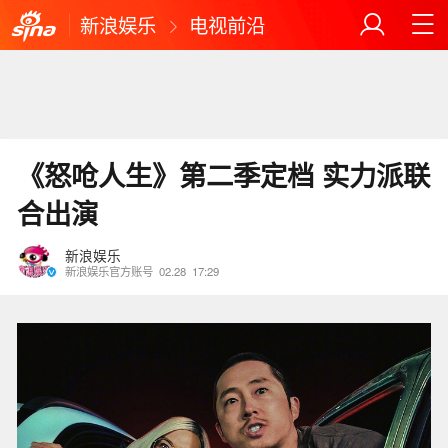
新浪娱乐
电视前沿
《怒呛人生》第二季定档 实力派联
合出演
新浪娱乐
新浪娱乐官方账号
02.28
17:29