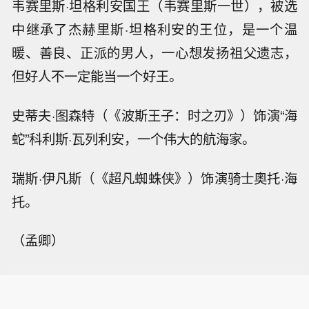
韦赛里斯·坦格利安国王（韦赛里斯一世），被选
中继承了杰赫里斯·坦格利安的王位，是一个温
暖、善良、正派的男人，一心想发扬祖父遗志，
但好人不一定能当一个好王。
史蒂夫·图森特（《波斯王子：时之刃》）饰演“海
蛇”科利斯·瓦列利安，一个伟大的航海家。
瑞斯·伊凡斯（《超凡蜘蛛侠》）饰演骑士奧托·海
托。
（孟卿）