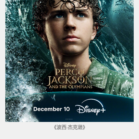
《波西·杰克逊》