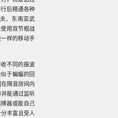
修行后精通各种
夫、东南亚武
长使用双节棍战
蛛侠一样的移动手
接收不同的振波
类似于蝙蝠的回
们在隔音房间内
声并能通过监听
起搏器或能自己
十分丰富且受人