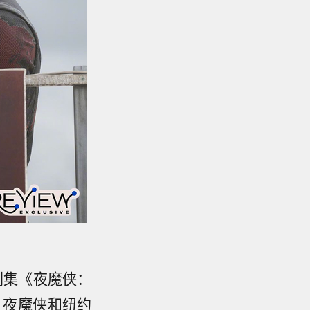
剧集《夜魔侠：
，夜魔侠和纽约