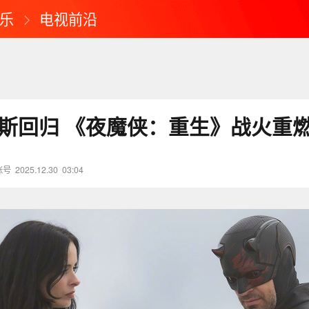
乐
电视前沿
琼斯回归 《夜魔侠：重生》战火重
账号
2025.12.30
03:04