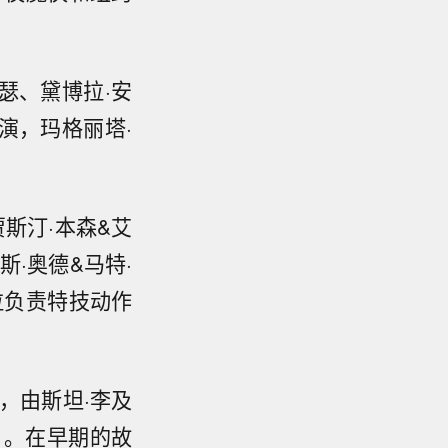
瑟、黛博拉·安
演，玛格丽塔·
斯汀·本森&艾
·奥德&马特·
拉负责特技动作
，由斯坦·李及
）。在早期的故