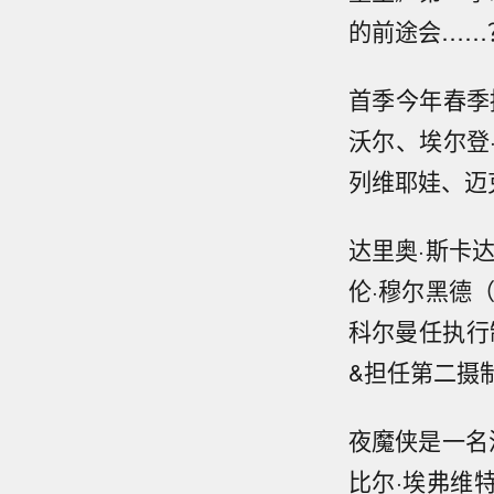
的前途会……
首季今年春季
沃尔、埃尔登
列维耶娃、迈
达里奥·斯卡
伦·穆尔黑德
科尔曼任执行
&担任第二摄
夜魔侠是一名
比尔·埃弗维