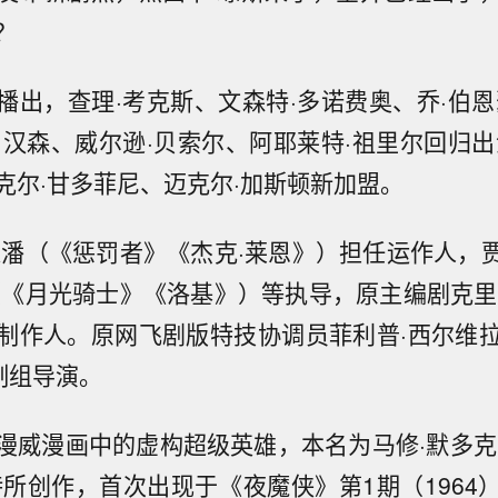
？
播出，查理·考克斯、文森特·多诺费奥、乔·伯恩
·汉森、威尔逊·贝索尔、阿耶莱特·祖里尔回归出
克尔·甘多菲尼、迈克尔·加斯顿新加盟。
达潘（《惩罚者》《杰克·莱恩》）担任运作人，贾
（《月光骑士》《洛基》）等执导，原主编剧克里斯
制作人。原网飞剧版特技协调员菲利普·西尔维
制组导演。
漫威漫画中的虚构超级英雄，本名为马修·默多克
特所创作，首次出现于《夜魔侠》第1期（1964