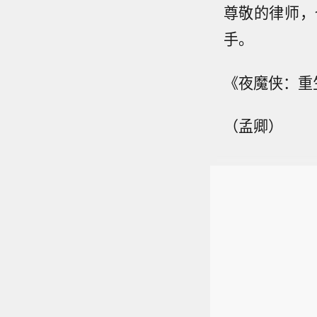
尊敬的律师，
手。
《夜魔侠：重
（孟卿）