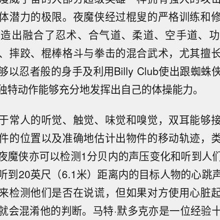
体潜力的极限。夜魔侠经过棍叟的严格训练和
创造出融合了忍术、合气道、柔道、空手道、功
、摔跤、棍棒格斗与拳击的混合武术，尤其擅
以忍者般的身手及利用Billy Club使出跟蜘
独特动作能够充分地发挥出自己的体操能力。
于常人的听觉、触觉、味觉和嗅觉，双耳能够
件的位置以及准确地估计出物件的移动轨迹，
夜魔侠亦可以检测1分贝内的声压变化和听到人
听到20英尺（6.1米）距离内的目标人物的心跳
来检测他们是否在说谎，但如果对方使用心脏
就会混淆他的判断。马特·默多克亦是一位经验