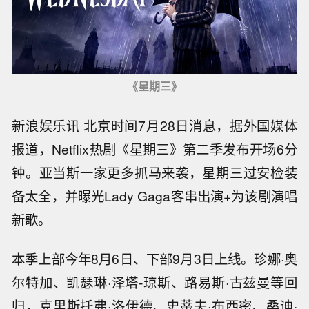
《星期三》
新浪娱乐讯 北京时间7月28日消息，据外国媒体
报道，Netflix热剧《星期三》第二季发布开场6分
钟。亚当斯一家更多抓马来袭，星期三过安检装
备太全，并曝光Lady Gaga客串出演+为该剧演唱
新歌。
本季上部今年8月6日、下部9月3日上线。珍娜·奥
尔特加、凯瑟琳·泽塔-琼斯、路易斯·古兹曼等回
归，克里斯托弗·洛伊德、史蒂夫·布西密、桑迪·