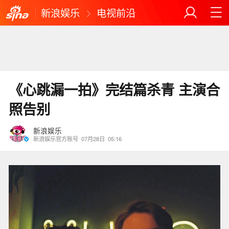
新浪娱乐
电视前沿
《心跳漏一拍》完结篇杀青 主演合
照告别
新浪娱乐
新浪娱乐官方账号
07月28日
05:16