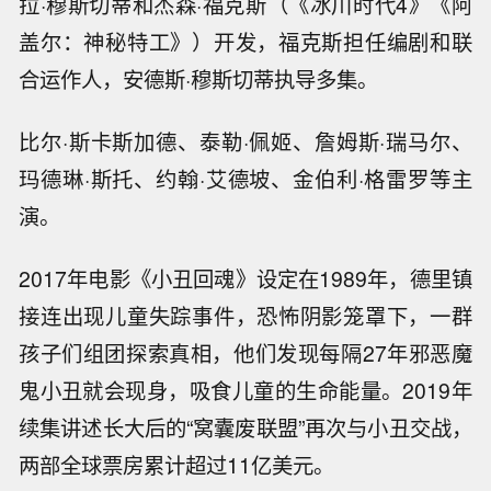
拉·穆斯切蒂和杰森·福克斯（《冰川时代4》《阿
盖尔：神秘特工》）开发，福克斯担任编剧和联
合运作人，安德斯·穆斯切蒂执导多集。
比尔·斯卡斯加德、泰勒·佩姬、詹姆斯·瑞马尔、
玛德琳·斯托、约翰·艾德坡、金伯利·格雷罗等主
演。
2017年电影《小丑回魂》设定在1989年，德里镇
接连出现儿童失踪事件，恐怖阴影笼罩下，一群
孩子们组团探索真相，他们发现每隔27年邪恶魔
鬼小丑就会现身，吸食儿童的生命能量。2019年
续集讲述长大后的“窝囊废联盟”再次与小丑交战，
两部全球票房累计超过11亿美元。