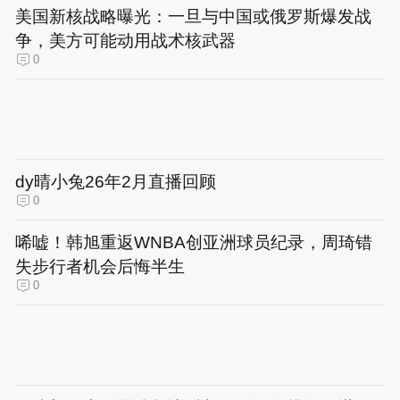
美国新核战略曝光：一旦与中国或俄罗斯爆发战
争，美方可能动用战术核武器
0
dy晴小兔26年2月直播回顾
0
唏嘘！韩旭重返WNBA创亚洲球员纪录，周琦错
失步行者机会后悔半生
0