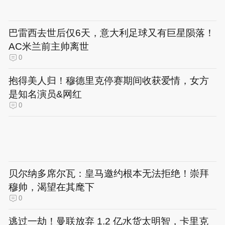
巴雷西去世后仅6天，意大利足球又有巨星陨落！
AC米兰前主帅离世
0
抱得美人归！穆德里克停赛期间收获爱情，女方
是知名演员&网红
0
贝尔纳多席尔瓦：皇马邀约根本无法拒绝！崇拜
穆帅，渴望在其麾下
0
逃过一劫！曼联放弃 1.2 亿水货太明智，卡里克