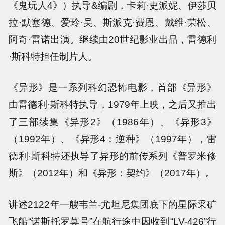
《鬼玩人4》）执导&编剧，卡莉·史派妮、伊莎贝
拉·默塞德、爱玲·吴、斯派克·费恩、戴维·荣松、
阿奇·雷诺出演。继续由20世纪影业出品，雷德利
·斯科特担任制片人。
《异形》是一系列科幻恐怖电影，首部《异形》
由雷德利·斯科特执导，1979年上映，之后又推出
了三部续集《异形2》（1986年）、《异形3》
（1992年）、《异形4：逆种》（1997年），雷
德利·斯科特还执导了异形的前传系列《普罗米修
斯》（2012年）和《异形：契约》（2017年）。
讲述2122年一艘韦兰-尤坦尼集团底下的星际采矿
飞船“诺斯托罗莫号”在航行途中因收到“LV-426”行