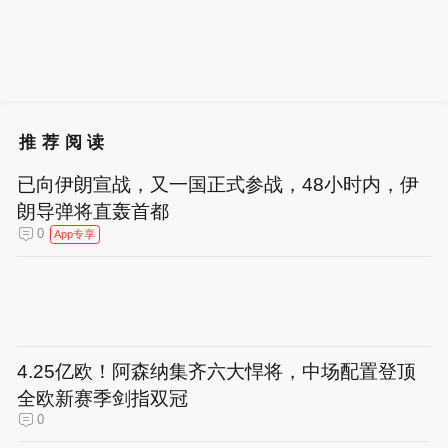
推荐阅读
已向伊朗宣战，又一国正式参战，48小时内，伊
朗导弹将直轰首都
0
App专享
4.25亿欧！阿森纳集齐六大悍将，中场配置登顶
全欧新赛季剑指双冠
0