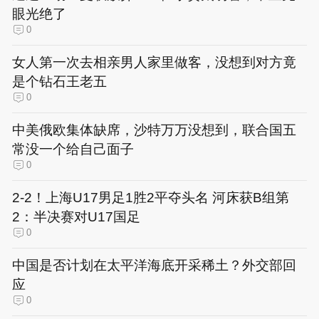
眼光绝了
0
女人第一次去相亲男人家里做客，没想到对方竟
是个钻石王老五
0
中美俄欧集体缺席，沙特万万没想到，联合国五
常没一个给自己面子
0
2-2！上海U17男足1胜2平夺头名 河床获B组第
2：半决赛对U17国足
0
中国是否计划在太平洋海底开采稀土？外交部回
应
0