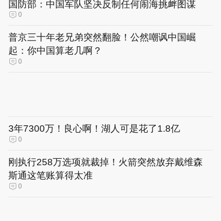
国防部：中国军队坚决反制任何闹海挑衅图谋
0
普京三十年老兄弟突然翻脸！公然嘲讽中国崛
起：你中国算老几啊？
0
3年7300万！良心啊！湖人可是花了1.8亿
0
刚执行258万选项就裁掉！火箭突然放弃戴维森
斯通这笔账算得太准
0