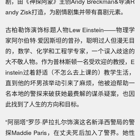
剧，由《神探阿蒙》主创Andy Breckman&导演R
andy Zisk打造，为剧情剧集并带有喜剧元素。
古柏勒饰演饰标题人物Lew Einstein——物理学
家阿尔伯特·爱因斯坦的曾孙，聪明过人但漫无目
的，数学、化学和工程学专家，一个误入歧途的
大不敬人物。作为普林斯顿一名受欢迎的教授，E
instein过着舒适（不怎么去上课的）教学生活，
直到他的坏男孩举动引来了麻烦，他被迫帮助一
名本地的警探来破获她最费解的谋杀疑案，也因
此找到了人生的方向和目标。
“阿丽塔”罗莎·萨拉扎尔饰演这名新泽西警局的警
探Maddie Paris，在丈夫死后加入了警界。她性