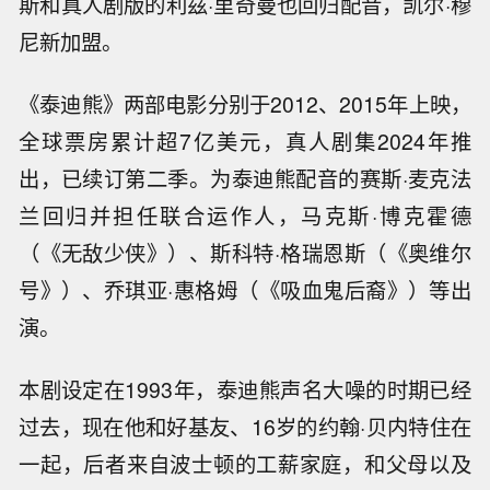
斯和真人剧版的利兹·里奇曼也回归配音，凯尔·穆
尼新加盟。
《泰迪熊》两部电影分别于2012、2015年上映，
全球票房累计超7亿美元，真人剧集2024年推
出，已续订第二季。为泰迪熊配音的赛斯·麦克法
兰回归并担任联合运作人，马克斯·博克霍德
（《无敌少侠》）、斯科特·格瑞恩斯（《奥维尔
号》）、乔琪亚·惠格姆（《吸血鬼后裔》）等出
演。
本剧设定在1993年，泰迪熊声名大噪的时期已经
过去，现在他和好基友、16岁的约翰·贝内特住在
一起，后者来自波士顿的工薪家庭，和父母以及