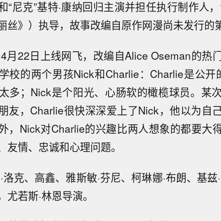
克和“尼克”基特·康纳回归主演并担任执行制作人
丽丝》）执导，故事改编自原作网漫尚未发行的
年4月22日上线网飞，改编自Alice Oseman的
的两个男孩Nick和Charlie：Charlie是公
太多；Nick是个阳光、心肠软的橄榄球员。某
友，Charlie很快深深爱上了Nick，他以为
，Nick对Charlie的兴趣比两人想象的都要
、友情、忠诚和心理问题。
·洛克、高鑫、雅斯敏·芬尼、柯琳娜·布朗、基兹
，尤若斯·林恩导演。