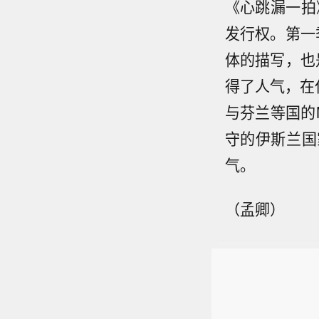
《心跳漏一拍》
发行权。第一
体的描写，也
得了人气，在仅
与芬兰等国的N
守的伊斯兰国
气。
（孟卿）