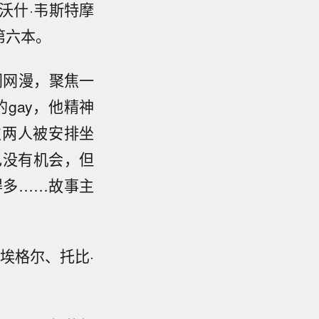
，沃什·韦斯特摩
第六本。
热门网漫，聚焦一
开的gay，他精神
次两人被安排坐
自己没有机会，但
大得多……故事主
·埃格尔、托比·