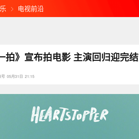
乐
电视前沿
一拍》宣布拍电影 主演回归迎完结
账号
05月31日
21:15