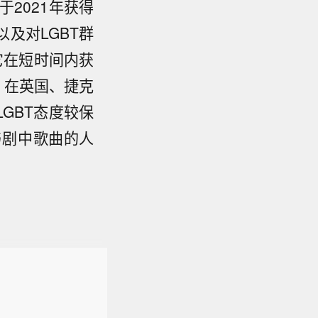
于2021年获得
及对LGBT群
它在短时间内获
名，在英国、捷克
LGBT态度较保
与剧中歌曲的人