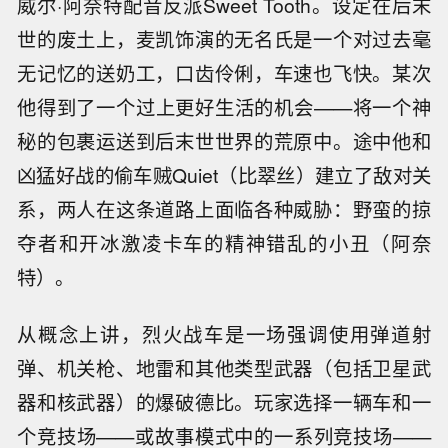
威尔·阿奈特配音反派Sweet Tooth。设定在后末
世的废土上，麦凯饰演的无名氏是一个对过去毫
无记忆的送奶工，口齿伶俐，车速也飞快。某次
他得到了一个过上更好生活的机会——将一个神
秘的包裹运送到后末世世界的荒原中。途中他和
凶猛好战的偷车贼Quiet（比翠丝）建立了敌对关
系，两人在这条道路上面临各种威胁：野蛮的掠
夺者和开冰激凌卡车的精神错乱的小丑（阿奈
特）。
从概念上讲，
烈火战车
是一场强调使用弹道射
弹、机关枪、地雷和其他类型武器（包括卫星武
器和核武器）的
爆破德比。
玩家选择一辆车和一
个竞技场——或故事模式中的一系列竞技场——