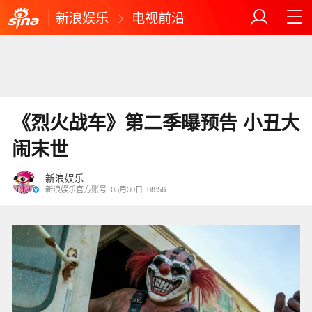
新浪娱乐
电视前沿
《烈火战车》第二季曝预告 小丑大
闹末世
新浪娱乐
新浪娱乐官方账号
05月30日
08:56