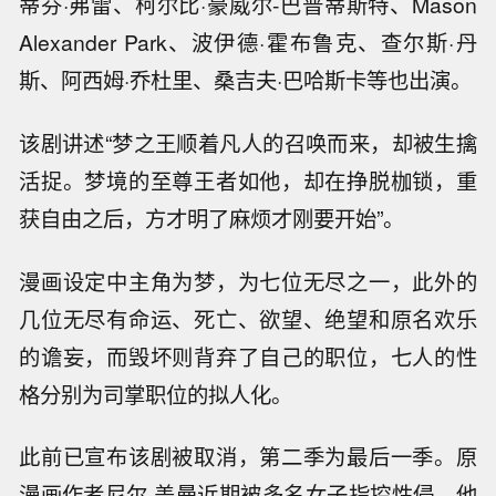
蒂芬·弗雷、柯尔比·豪威尔-巴普蒂斯特、Mason
Alexander Park、波伊德·霍布鲁克、查尔斯·丹
斯、阿西姆·乔杜里、桑吉夫·巴哈斯卡等也出演。
该剧讲述“梦之王顺着凡人的召唤而来，却被生擒
活捉。梦境的至尊王者如他，却在挣脱枷锁，重
获自由之后，方才明了麻烦才刚要开始”。
漫画设定中主角为梦，为七位无尽之一，此外的
几位无尽有命运、死亡、欲望、绝望和原名欢乐
的谵妄，而毁坏则背弃了自己的职位，七人的性
格分别为司掌职位的拟人化。
此前已宣布该剧被取消，第二季为最后一季。原
漫画作者尼尔·盖曼近期被多名女子指控性侵，他