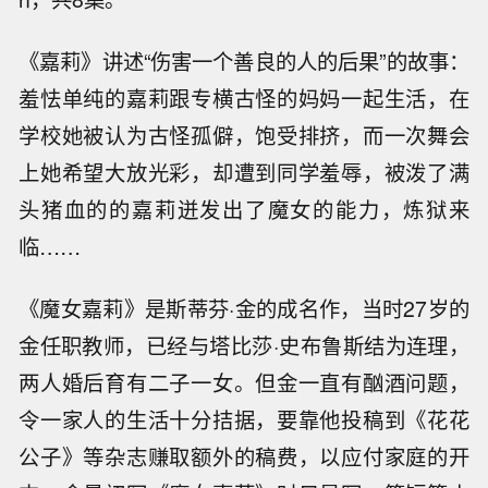
《嘉莉》讲述“伤害一个善良的人的后果”的故事：
羞怯单纯的嘉莉跟专横古怪的妈妈一起生活，在
学校她被认为古怪孤僻，饱受排挤，而一次舞会
上她希望大放光彩，却遭到同学羞辱，被泼了满
头猪血的的嘉莉迸发出了魔女的能力，炼狱来
临……
《魔女嘉莉》是斯蒂芬·金的成名作，当时27岁的
金任职教师，已经与塔比莎·史布鲁斯结为连理，
两人婚后育有二子一女。但金一直有酗酒问题，
令一家人的生活十分拮据，要靠他投稿到《花花
公子》等杂志赚取额外的稿费，以应付家庭的开