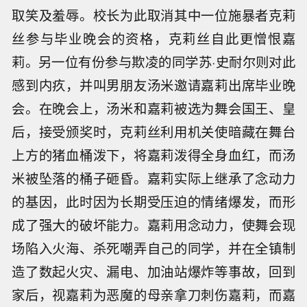
取笑及羞辱。校长为此取消其中一位施暴者克莉
丝参与毕业晚会的资格，克莉丝自此更憎恨嘉
莉。另一位有份参与欺凌的同学苏·史耐尔则对此
感到内疚，并叫男朋友汤米邀请嘉莉出席毕业晚
会。在晚会上，汤米和嘉莉被选为舞会国王、皇
后，接受颁奖时，克莉丝利用机关使暗藏在舞台
上方的猪血桶泼下，将嘉莉泼得全身血红，而汤
米被坠落的桶子砸昏。嘉莉实际上继承了念动力
的基因，此时因为长期受压迫的情绪爆发，而形
成了强大的破坏能力。嘉莉用念动力，使舞会现
场陷入火海、杀死嘲弄自己的同学，并在全镇制
造了数起火灾、漏电、加油站爆炸等事故，回到
家后，视嘉莉为恶魔的母亲拿刀刺伤嘉莉，而嘉