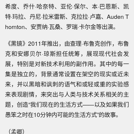
希度、乔什·哈奈特、亚伦·保尔、本·巴恩斯、凯
特·玛拉、丹尼·拉米雷斯、克拉拉·卢嘉、Auden T
hornton、安贾纳·瓦桑、罗瑞·卡尔金等出演。
《黑镜》
2011年推出，由
查理·布鲁克
创作，
布鲁
克和安娜贝尔·琼斯担任
统筹，
展现现代社会发
展，特别是对
新技术
利用的副作用。其中的每一
集是独立的，背景通常设置在
架空的现实
或近未
来，并以黑暗和讽刺的语气和或轻或重的实验感
来表现剧情，来突出与人类与技术关系相关的主
题，创造“我们现在的生活方式——以及如果我们
愚笨之时在10分钟内可能的生活方式”的故事。
（孟卿）