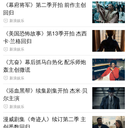
《幕府将军》第二季开拍 前作主创
回归
新浪娱乐
《美国恐怖故事》第13季开拍 杰西
卡·兰格回归
新浪娱乐
《亢奋》幕后抓马白热化 配乐师炮
轰主创撒谎
新浪娱乐
《浴血黑帮》续集剧集开拍 杰米·贝
尔主演
新浪娱乐
漫威剧集《奇迹人》续订第二季 主
创悉数回归