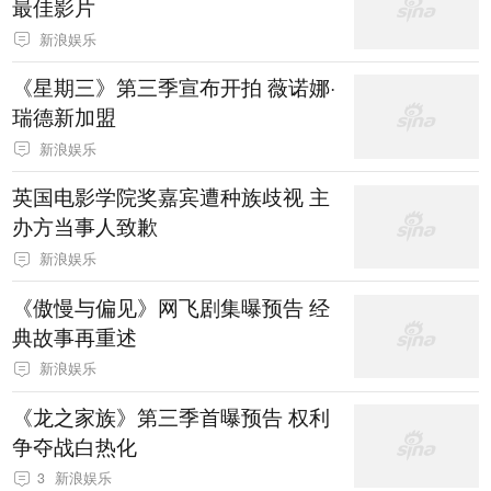
最佳影片
新浪娱乐
《星期三》第三季宣布开拍 薇诺娜·
瑞德新加盟
新浪娱乐
英国电影学院奖嘉宾遭种族歧视 主
办方当事人致歉
新浪娱乐
《傲慢与偏见》网飞剧集曝预告 经
典故事再重述
新浪娱乐
《龙之家族》第三季首曝预告 权利
争夺战白热化
3
新浪娱乐