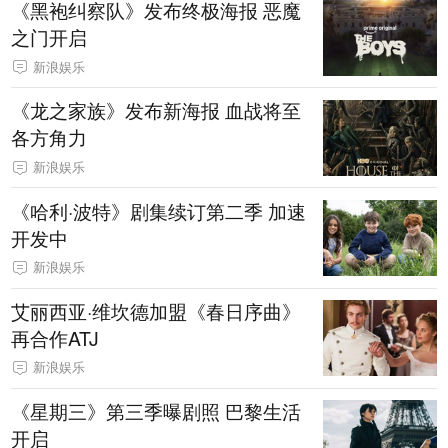
《黑袍纠察队》发布终极海报 恶魔
之门开启
新浪娱乐
《龙之家族》发布新海报 血战将至
各方角力
新浪娱乐
《哈利·波特》剧集续订第二季 加速
开发中
新浪娱乐
艾丽西亚·维坎德加盟《春日序曲》
再合作ATJ
新浪娱乐
《星期三》第三季曝剧照 巴黎生活
开启