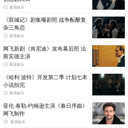
新浪娱乐
《双城记》剧集曝剧照 战争酝酿复
杂三角恋
新浪娱乐
网飞新剧《肯尼迪》发布幕后照 法
斯宾德主演
新浪娱乐
《哈利·波特》开发第二季 计划七本
小说拍完
新浪娱乐
亚伦·泰勒-约翰逊主演《春日序曲》
网飞制作
新浪娱乐