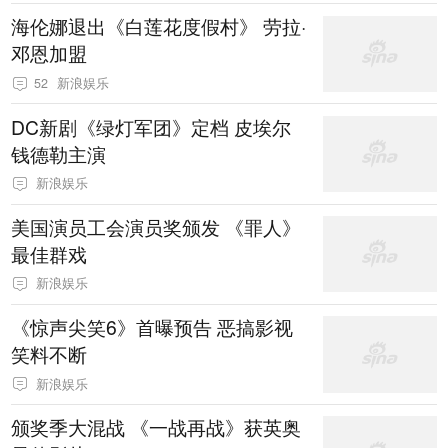
海伦娜退出《白莲花度假村》 劳拉·
邓恩加盟
52
新浪娱乐
DC新剧《绿灯军团》定档 皮埃尔
钱德勒主演
新浪娱乐
美国演员工会演员奖颁发 《罪人》
最佳群戏
新浪娱乐
《惊声尖笑6》首曝预告 恶搞影视
笑料不断
新浪娱乐
颁奖季大混战 《一战再战》获英奥