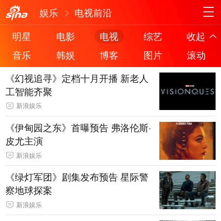
娱乐
电视前沿
明星
电影
电视
综艺
收起
音乐
韩娱
博客
图片
滚动
《幻视追寻》定档十月开播 新老人
工智能齐聚
新浪娱乐
《伊甸园之东》首曝预告 弗洛伦斯·
皮尤主演
新浪娱乐
《绿灯军团》剧集发布预告 星际警
察地球探案
新浪娱乐