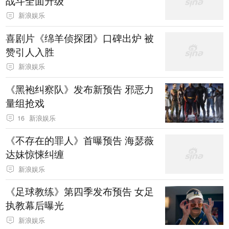
战斗全面升级
新浪娱乐
喜剧片《绵羊侦探团》口碑出炉 被
赞引人入胜
新浪娱乐
《黑袍纠察队》发布新预告 邪恶力
量组抢戏
16
新浪娱乐
《不存在的罪人》首曝预告 海瑟薇
达妹惊悚纠缠
新浪娱乐
《足球教练》第四季发布预告 女足
执教幕后曝光
新浪娱乐