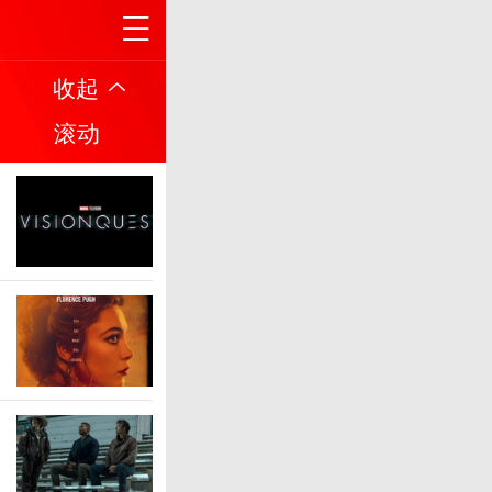
收起
滚动