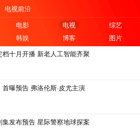
电视前沿
电影
电视
综艺
韩娱
博客
图片
定档十月开播 新老人工智能齐聚
首曝预告 弗洛伦斯·皮尤主演
剧集发布预告 星际警察地球探案