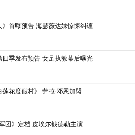
人》首曝预告 海瑟薇达妹惊悚纠缠
第四季发布预告 女足执教幕后曝光
莲花度假村》 劳拉·邓恩加盟
军团》定档 皮埃尔钱德勒主演