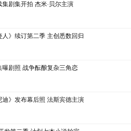
集剧集开拍 杰米·贝尔主演
迹人》续订第二季 主创悉数回归
集曝剧照 战争酝酿复杂三角恋
尼迪》发布幕后照 法斯宾德主演
开发第二季 计划七本小说拍完