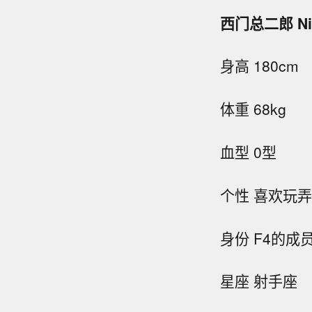
西门总二郎 Nish
身高 180cm
体重 68kg
血型 0型
个性 喜欢玩
身份 F4的成
星座 射手座