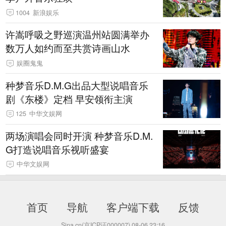
1004
新浪娱乐
许嵩呼吸之野巡演温州站圆满举办
数万人如约而至共赏诗画山水
娱圈鬼鬼
种梦音乐D.M.G出品大型说唱音乐
剧《东楼》定档 早安领衔主演
125
中华文娱网
两场演唱会同时开演 种梦音乐D.M.
G打造说唱音乐视听盛宴
中华文娱网
首页
导航
客户端下载
反馈
Sina.cn(京ICP证000007)
08-06 23:16