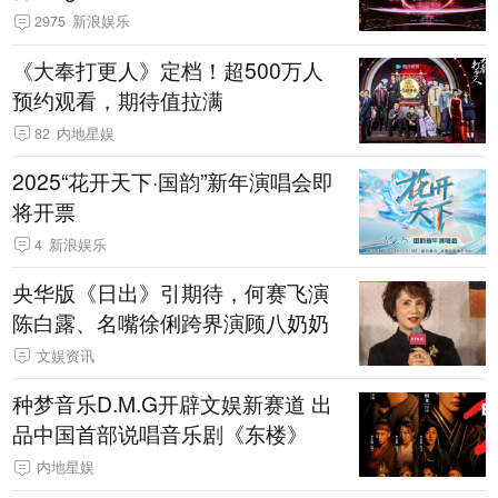
2975
新浪娱乐
《大奉打更人》定档！超500万人
预约观看，期待值拉满
82
内地星娱
2025“花开天下·国韵”新年演唱会即
将开票
4
新浪娱乐
央华版《日出》引期待，何赛飞演
陈白露、名嘴徐俐跨界演顾八奶奶
文娱资讯
种梦音乐D.M.G开辟文娱新赛道 出
品中国首部说唱音乐剧《东楼》
内地星娱