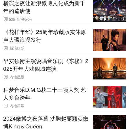
横滨之夜让新浪微博文化成为新千
年的遣唐使
535
新浪娱乐
《花样年华》25周年珍藏版实体原
声大碟浪漫发行
新浪娱乐
早安领衔主演说唱音乐剧《东楼》2
025开年大戏四城连演
内地星娱
种梦音乐D.M.G获二十三项大奖 艺
人多台跨年
内地星娱
2024微博之夜落幕 沈腾赵丽颖获微
博King＆Queen