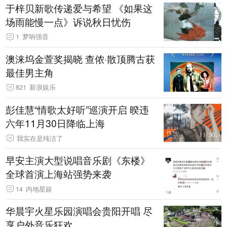
于梓贝新歌传递爱与希望 《如果这
场雨能慢一点》诉说秋日忧伤
1
梦响强音
澳涞坞金萱奖揭晓 查侬·散顶腾古获
最佳男主角
821
新浪娱乐
彭佳慧“情歌太好听”巡演开启 暌违
六年11月30日降临上海
我实在是纯洁了
早安主演大型说唱音乐剧《东楼》
全球首演上海站强势来袭
14
内地星娱
华晨宇火星乐园演唱会贵阳开唱 尽
享户外音乐狂欢