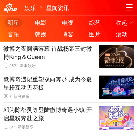
娱乐
星闻资讯
明星
电影
电视
综艺
收起
音乐
韩娱
博客
图片
滚动
微博之夜圆满落幕 肖战杨幂三封微
博King＆Queen
2821
新浪娱乐
微博奇遇记重塑双向奔赴 成为今夏
星粉互动天花板
7
新浪娱乐
邓为陈都灵等登陆微博奇遇小镇 开
启星粉奔赴之旅
611
新浪娱乐