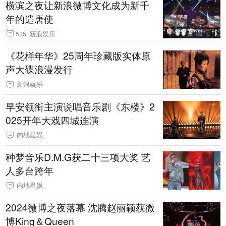
横滨之夜让新浪微博文化成为新千
年的遣唐使
535
新浪娱乐
《花样年华》25周年珍藏版实体原
声大碟浪漫发行
新浪娱乐
早安领衔主演说唱音乐剧《东楼》2
025开年大戏四城连演
内地星娱
种梦音乐D.M.G获二十三项大奖 艺
人多台跨年
内地星娱
2024微博之夜落幕 沈腾赵丽颖获微
博King＆Queen