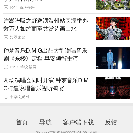
1004
新浪娱乐
许嵩呼吸之野巡演温州站圆满举办
数万人如约而至共赏诗画山水
娱圈鬼鬼
种梦音乐D.M.G出品大型说唱音乐
剧《东楼》定档 早安领衔主演
125
中华文娱网
两场演唱会同时开演 种梦音乐D.M.
G打造说唱音乐视听盛宴
中华文娱网
首页
导航
客户端下载
反馈
Sina.cn(京ICP证000007)
08-09 14:08