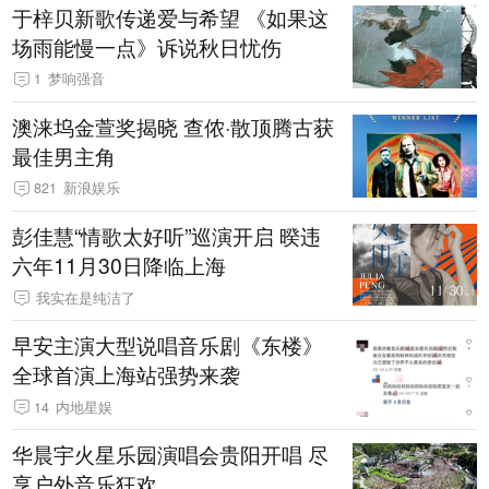
于梓贝新歌传递爱与希望 《如果这
场雨能慢一点》诉说秋日忧伤
1
梦响强音
澳涞坞金萱奖揭晓 查侬·散顶腾古获
最佳男主角
821
新浪娱乐
彭佳慧“情歌太好听”巡演开启 暌违
六年11月30日降临上海
我实在是纯洁了
早安主演大型说唱音乐剧《东楼》
全球首演上海站强势来袭
14
内地星娱
华晨宇火星乐园演唱会贵阳开唱 尽
享户外音乐狂欢