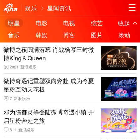
娱乐
星闻资讯
明星
电影
电视
综艺
收起
音乐
韩娱
博客
图片
滚动
微博之夜圆满落幕 肖战杨幂三封微
博King＆Queen
2821
新浪娱乐
微博奇遇记重塑双向奔赴 成为今夏
星粉互动天花板
7
新浪娱乐
邓为陈都灵等登陆微博奇遇小镇 开
启星粉奔赴之旅
611
新浪娱乐