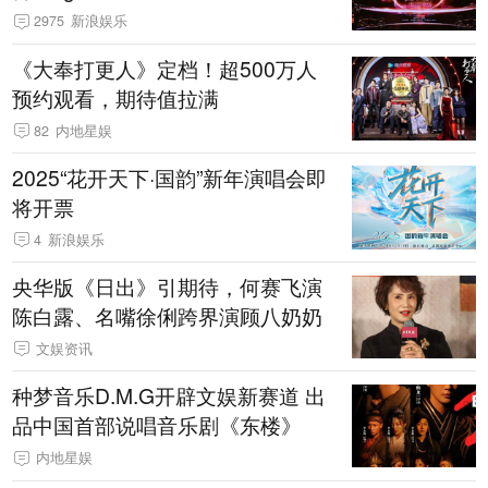
2975
新浪娱乐
《大奉打更人》定档！超500万人
预约观看，期待值拉满
82
内地星娱
2025“花开天下·国韵”新年演唱会即
将开票
4
新浪娱乐
央华版《日出》引期待，何赛飞演
陈白露、名嘴徐俐跨界演顾八奶奶
文娱资讯
种梦音乐D.M.G开辟文娱新赛道 出
品中国首部说唱音乐剧《东楼》
内地星娱