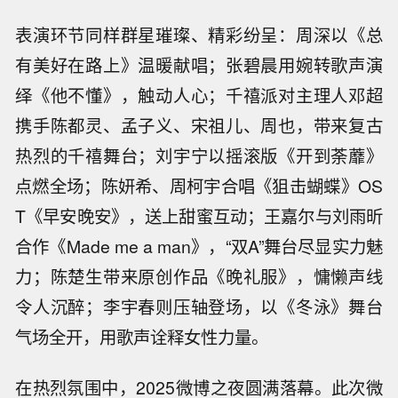
表演环节同样群星璀璨、精彩纷呈：周深以《总
有美好在路上》温暖献唱；张碧晨用婉转歌声演
绎《他不懂》，触动人心；千禧派对主理人邓超
携手陈都灵、孟子义、宋祖儿、周也，带来复古
热烈的千禧舞台；刘宇宁以摇滚版《开到荼蘼》
点燃全场；陈妍希、周柯宇合唱《狙击蝴蝶》OS
T《早安晚安》，送上甜蜜互动；王嘉尔与刘雨昕
合作《Made me a man》，“双A”舞台尽显实力魅
力；陈楚生带来原创作品《晚礼服》，慵懒声线
令人沉醉；李宇春则压轴登场，以《冬泳》舞台
气场全开，用歌声诠释女性力量。
在热烈氛围中，2025微博之夜圆满落幕。此次微