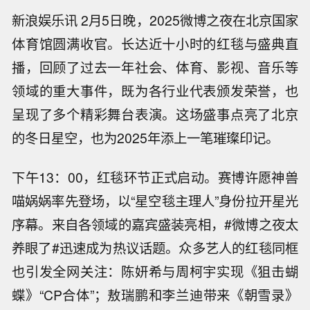
新浪娱乐讯 2月5日晚，2025微博之夜在北京国家
体育馆圆满收官。长达近十小时的红毯与盛典直
播，回顾了过去一年社会、体育、影视、音乐等
领域的重大事件，既为各行业代表颁发荣誉，也
呈现了多个精彩舞台表演。这场盛事点亮了北京
的冬日星空，也为2025年添上一笔璀璨印记。
下午13：00，红毯环节正式启动。赛博许愿神兽
喵娲娲率先登场，以“星空毯主理人”身份拉开星光
序幕。来自各领域的嘉宾盛装亮相，#微博之夜太
养眼了#迅速成为热议话题。众多艺人的红毯同框
也引发全网关注：陈妍希与周柯宇实现《狙击蝴
蝶》“CP合体”；敖瑞鹏和李兰迪带来《朝雪录》