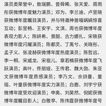
演员类荣誉中，敖瑞鹏、曾舜晞、张天爱、周雨
彤获微博年度魅力演员；邓为、李兰迪、卢昱晓
获微博年度瞩目演员，并与特邀神兽喵娲娲惊喜
互动；彭昱畅、王安宇、文淇、周也获微博年度
表现力影人；陈妍希、景甜、古力娜扎、宋轶获
微博年度闪耀演员；陈都灵、丁禹兮、关晓彤、
孟子义、张凌赫获微博年度热度演员；陈哲远、
李一桐、宋威龙、宋祖儿、章若楠获微博年度飞
跃演员；高叶、佟丽娅、王传君、魏大勋、朱亚
文获微博年度质感演员；李乃文、佘詩曼、童
瑶、叶童获微博年度实力演员；白鹿、刘宇宁获
微博年度受欢迎演员；申奥、刘昊然、倪妮获微
博年度瞩目影人；白敬亭、陈伟霆获微博年度号