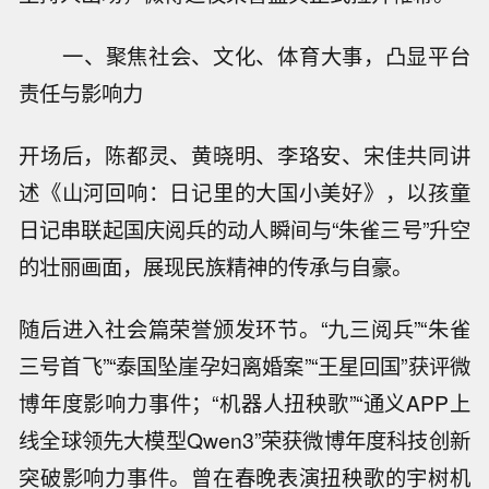
一、聚焦社会、文化、体育大事，凸显平台
责任与影响力
开场后，陈都灵、黄晓明、李珞安、宋佳共同讲
述《山河回响：日记里的大国小美好》，以孩童
日记串联起国庆阅兵的动人瞬间与“朱雀三号”升空
的壮丽画面，展现民族精神的传承与自豪。
随后进入社会篇荣誉颁发环节。“九三阅兵”“朱雀
三号首飞”“泰国坠崖孕妇离婚案”“王星回国”获评微
博年度影响力事件；“机器人扭秧歌”“通义APP上
线全球领先大模型Qwen3”荣获微博年度科技创新
突破影响力事件。曾在春晚表演扭秧歌的宇树机