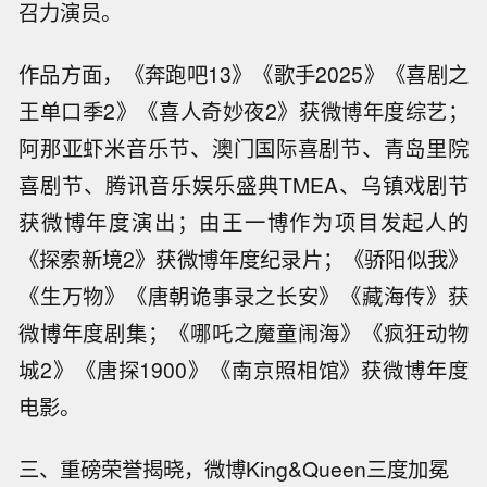
召力演员。
作品方面，《奔跑吧13》《歌手2025》《喜剧之
王单口季2》《喜人奇妙夜2》获微博年度综艺；
阿那亚虾米音乐节、澳门国际喜剧节、青岛里院
喜剧节、腾讯音乐娱乐盛典TMEA、乌镇戏剧节
获微博年度演出；由王一博作为项目发起人的
《探索新境2》获微博年度纪录片；《骄阳似我》
《生万物》《唐朝诡事录之长安》《藏海传》获
微博年度剧集；《哪吒之魔童闹海》《疯狂动物
城2》《唐探1900》《南京照相馆》获微博年度
电影。
三、重磅荣誉揭晓，微博King&Queen三度加冕