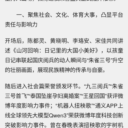
一、聚焦社会、文化、体育大事，凸显平台
责任与影响力
开场后，陈都灵、黄晓明、李珞安、宋佳共同讲
述《山河回响：日记里的大国小美好》，以孩童
日记串联起国庆阅兵的动人瞬间与“朱雀三号”升空
的壮丽画面，展现民族精神的传承与自豪。
随后进入社会篇荣誉颁发环节。“九三阅兵”“朱雀
三号首飞”“泰国坠崖孕妇离婚案”“王星回国”获评微
博年度影响力事件；“机器人扭秧歌”“通义APP上
线全球领先大模型Qwen3”荣获微博年度科技创新
突破影响力事件。曾在春晚表演扭秧歌的宇树机