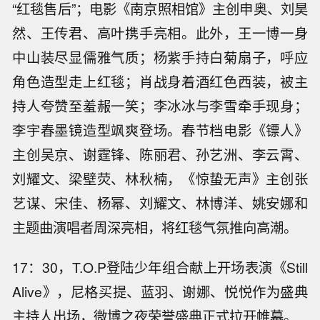
“红毯售后”；电影《南京照相馆》主创申奥、刘昊
然、王传君、高叶携手亮相。此外，王一博一身
中山装尽显儒雅气质；杨紫手持白菊扇子，呼应
角色造型走上红毯；肖战身着酒红色西装，被主
持人夸赞至羞赧一笑；李冰冰与李雪牵手现身；
李宇春墨镜造型飒爽登场。春节档电影《镖人》
主创吴京、谢霆锋、陈丽君、孙艺洲、李云霄、
刘耀文、梁壁荧、林秋楠，《惊蛰无声》主创张
艺谋、宋佳、杨幂、刘耀文、林博洋、姚安娜和
主题曲演唱者周深亮相，将红毯气氛推向高潮。
17：30，T.O.P登陆少年组合献上开场表演《Still
Alive》，尼格买提、蓝羽、谢娜、悦悦作为盛典
主持人出场，微博之夜荣誉盛典正式拉开帷幕。