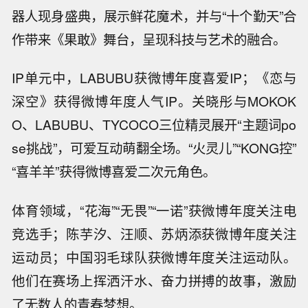
器人现身盛典，展示鲜花魔术，并与“十个勤天”合
作带来《果敢》舞台，呈现科技与艺术的融合。
IP单元中，LABUBU获微博年度喜爱IP；《恋与
深空》获得微博年度人气IP。关晓彤与MOKOK
O、LABUBU、TYCOCO三位精灵展开“主题词po
se挑战”，可爱互动萌翻全场。“火灵儿”“KONG控”
“喜羊羊”获得微博喜爱二次元角色。
体育领域，“花海”“无畏”“一诺”获微博年度关注电
竞选手；陈芋汐、汪顺、苏炳添获微博年度关注
运动员；中国羽毛球队获微博年度关注运动队。
他们在赛场上挥洒汗水、奋力拼搏的故事，激励
了无数人的青春梦想。