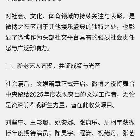
对社会、文化、体育领域的持续关注与表彰，是
微博之夜区别于其他娱乐盛典的独特之处，也彰
显了微博作为头部社交平台具有的强烈社会责任
感与广泛影响力。
二、新老艺人齐聚，共证成绩与光芒
社会篇后，文娱篇章正式开启。微博之夜将舞台
中央留给2025年度表现突出的文娱工作者，无论
是资深前辈或新生力量，皆在此收获瞩目。
刘些宁、王影璐、姚安娜、张康乐、周柯宇获微
博年度期待演员；陈昊宇、程潇、祝绪丹、张艺