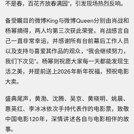
不是春，百花齐放春满园”，引发现场热烈反响。
备受瞩目的微博King与微博Queen分别由肖战和
杨幂摘得，两人均第三次获此荣誉。肖战感言自
己一直非常幸运，并感谢所有台前幕后工作人员
以及支持与喜爱其作品的观众，“我会继续努力，
我们下次见”。杨幂则祝愿大家每一天都能发现生
活之美，并提前送上2026年新年祝福，预祝电影
大卖。
盛典尾声，黄渤、沈腾、吴京、黄晓明、姚晨、
惠英红、李冰冰依次手持代表作的电影票，致敬
中国电影120年，深情讲述各自与电影相伴的故
事。