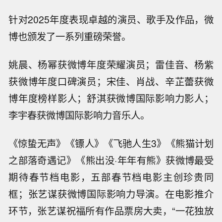
针对2025年度表现卓越的演员、歌手及作品，微
博也颁发了一系列重磅荣誉。
姚晨、杨幂获微博年度荣耀演员；雷佳音、杨紫
获微博年度口碑演员；宋佳、肖战、辛芷蕾获微
博年度榜样影人；舒淇获微博国际影响力影人；
李宇春获微博国际影响力音乐人。
《惊蛰无声》《镖人》《飞驰人生3》《熊猫计划
之部落奇遇记》《熊出没·年年有熊》获微博最受
期待春节档电影，五部春节档电影主创珍贵同
框；张艺谋获微博国际影响力导演。在电影推介
环节，张艺谋祝福所有作品票房大卖，“一花独放