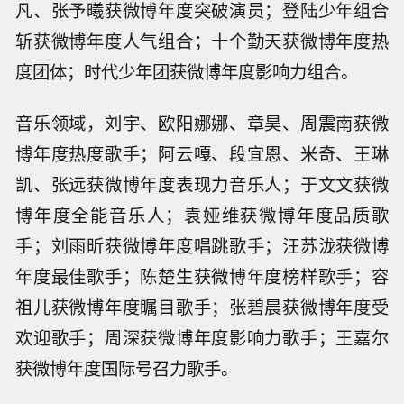
凡、张予曦获微博年度突破演员；登陆少年组合
斩获微博年度人气组合；十个勤天获微博年度热
度团体；时代少年团获微博年度影响力组合。
音乐领域，刘宇、欧阳娜娜、章昊、周震南获微
博年度热度歌手；阿云嘎、段宜恩、米奇、王琳
凯、张远获微博年度表现力音乐人；于文文获微
博年度全能音乐人；袁娅维获微博年度品质歌
手；刘雨昕获微博年度唱跳歌手；汪苏泷获微博
年度最佳歌手；陈楚生获微博年度榜样歌手；容
祖儿获微博年度瞩目歌手；张碧晨获微博年度受
欢迎歌手；周深获微博年度影响力歌手；王嘉尔
获微博年度国际号召力歌手。