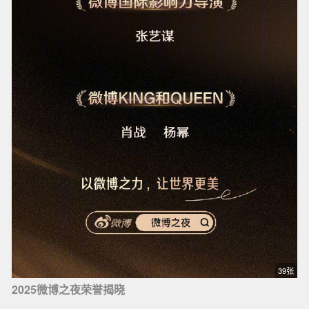
39张
2025微博之夜荣誉揭晓