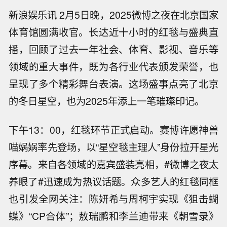
新浪娱乐讯 2月5日晚，2025微博之夜在北京国家
体育馆圆满收官。长达近十小时的红毯与盛典直
播，回顾了过去一年社会、体育、影视、音乐等
领域的重大事件，既为各行业代表颁发荣誉，也
呈现了多个精彩舞台表演。这场盛事点亮了北京
的冬日星空，也为2025年添上一笔璀璨印记。
下午13：00，红毯环节正式启动。赛博许愿神兽
喵娲娲率先登场，以“星空毯主理人”身份拉开星光
序幕。来自各领域的嘉宾盛装亮相，#微博之夜太
养眼了#迅速成为热议话题。众多艺人的红毯同框
也引发全网关注：陈妍希与周柯宇实现《狙击蝴
蝶》“CP合体”；敖瑞鹏和李兰迪带来《朝雪录》