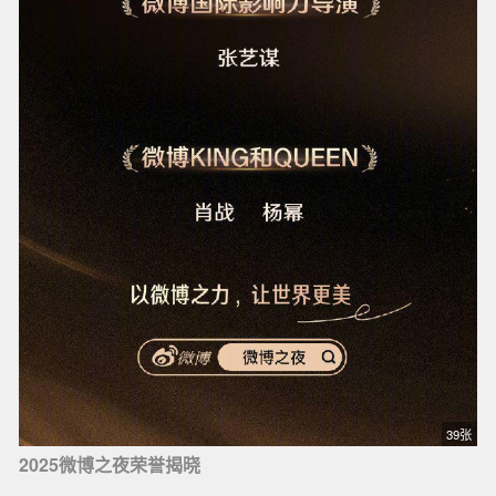
39张
2025微博之夜荣誉揭晓