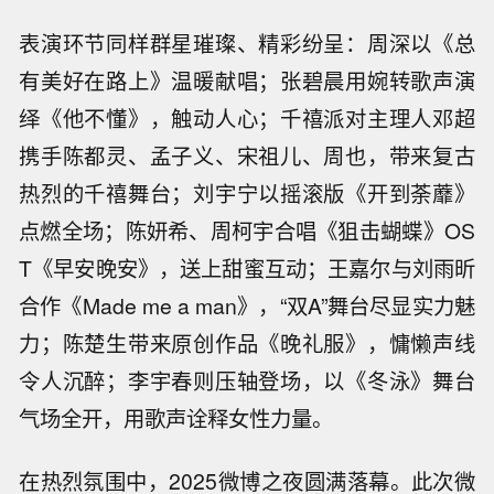
表演环节同样群星璀璨、精彩纷呈：周深以《总
有美好在路上》温暖献唱；张碧晨用婉转歌声演
绎《他不懂》，触动人心；千禧派对主理人邓超
携手陈都灵、孟子义、宋祖儿、周也，带来复古
热烈的千禧舞台；刘宇宁以摇滚版《开到荼蘼》
点燃全场；陈妍希、周柯宇合唱《狙击蝴蝶》OS
T《早安晚安》，送上甜蜜互动；王嘉尔与刘雨昕
合作《Made me a man》，“双A”舞台尽显实力魅
力；陈楚生带来原创作品《晚礼服》，慵懒声线
令人沉醉；李宇春则压轴登场，以《冬泳》舞台
气场全开，用歌声诠释女性力量。
在热烈氛围中，2025微博之夜圆满落幕。此次微