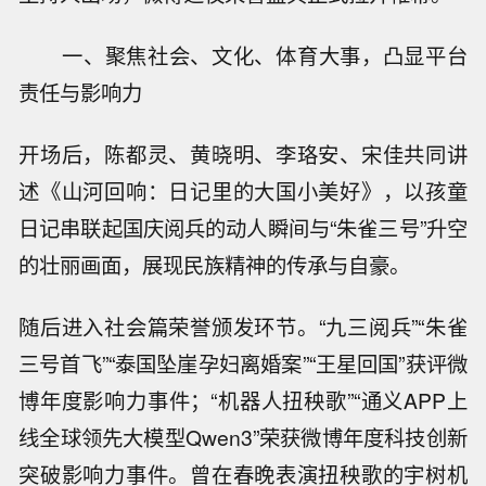
一、聚焦社会、文化、体育大事，凸显平台
责任与影响力
开场后，陈都灵、黄晓明、李珞安、宋佳共同讲
述《山河回响：日记里的大国小美好》，以孩童
日记串联起国庆阅兵的动人瞬间与“朱雀三号”升空
的壮丽画面，展现民族精神的传承与自豪。
随后进入社会篇荣誉颁发环节。“九三阅兵”“朱雀
三号首飞”“泰国坠崖孕妇离婚案”“王星回国”获评微
博年度影响力事件；“机器人扭秧歌”“通义APP上
线全球领先大模型Qwen3”荣获微博年度科技创新
突破影响力事件。曾在春晚表演扭秧歌的宇树机