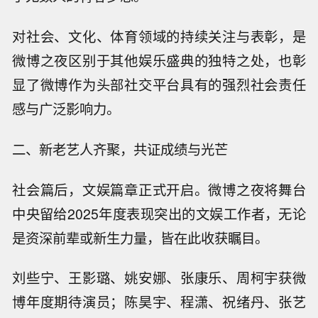
对社会、文化、体育领域的持续关注与表彰，是
微博之夜区别于其他娱乐盛典的独特之处，也彰
显了微博作为头部社交平台具有的强烈社会责任
感与广泛影响力。
二、新老艺人齐聚，共证成绩与光芒
社会篇后，文娱篇章正式开启。微博之夜将舞台
中央留给2025年度表现突出的文娱工作者，无论
是资深前辈或新生力量，皆在此收获瞩目。
刘些宁、王影璐、姚安娜、张康乐、周柯宇获微
博年度期待演员；陈昊宇、程潇、祝绪丹、张艺