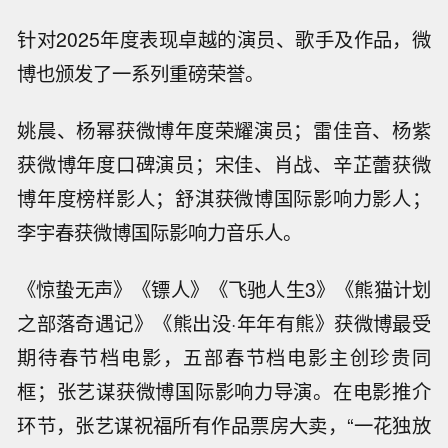
针对2025年度表现卓越的演员、歌手及作品，微
博也颁发了一系列重磅荣誉。
姚晨、杨幂获微博年度荣耀演员；雷佳音、杨紫
获微博年度口碑演员；宋佳、肖战、辛芷蕾获微
博年度榜样影人；舒淇获微博国际影响力影人；
李宇春获微博国际影响力音乐人。
《惊蛰无声》《镖人》《飞驰人生3》《熊猫计划
之部落奇遇记》《熊出没·年年有熊》获微博最受
期待春节档电影，五部春节档电影主创珍贵同
框；张艺谋获微博国际影响力导演。在电影推介
环节，张艺谋祝福所有作品票房大卖，“一花独放