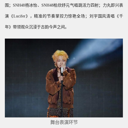
围；SNH48杨冰怡、SNH48柏欣妤元气唱跳活力四射；力丸即兴表
演《Lucifer》，精准的节奏掌控力惊艳全场；刘宇国风清唱《千
年》带领观众沉浸于古韵今声之间。
舞台表演环节