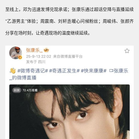
至线上，邓为迅速发博兑现承诺；张康乐通过超话空降与直播延续
“乙游男主”体验；周震南、刘轩丞暖
心问候粉丝；周峻纬、张颜齐
分享在场时刻，让奇遇现场的温度继续延续。