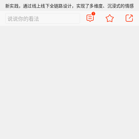
新实践
，通过线上线下全链路设计，实现了多维度、沉浸式的情感
7
说说你的看法
连接，
让星粉互动持续流动、不断升温。
此次微博奇遇记的圆满收
官，也为行业树立了星粉互动的新范式，推动星粉互动向更健康、
温暖、可持续的方向发展。
作为中国领先的社交媒体平台，微博将
继续创新互动场景、深化星粉链接，助力更多星粉在相伴中发光发
热，打造有温度、有内容、有成长的星粉生态新样板。