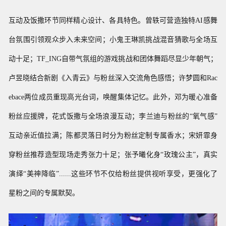
互动及饭撒环节同样精心设计、各具特色。曾轶可营造独特AI感舞
台氛围引领观众步入未来空间；小鬼王琳凯挑战混音猜歌与全场互
动十足；TF_ING自带气氛组的游戏挑战和团体舞蹈尽显少年朝气；
卢昱晓结合新剧《入青云》与粉丝深入交流角色感悟；许梦圆和Rac
ebace两位成员重现高光台词，唤醒集体记忆。此外，邓为暖心准备
粉丝应援牌，花式饭撒与全场浪漫互动；
李兰迪与粉丝的“氧气感”
互动亲近值拉满；陈都灵落日时分为粉丝定制专属香水；
宋妍霏身
穿粉丝推荐造型现场走秀张力十足；张予曦
化身“玫瑰公主”，真实
演绎“美神降临”......
这些环节不仅给粉丝提供视听享受，更强化了
星粉之间的专属默契。