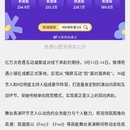
奇遇心愿池排名公示
亿万次奇遇互动凝聚成对线下奔赴的期待，9月13日-14日，微博奇
遇小镇在成都正式落地，实现从“隔屏互动”到“面对面奔赴”。
36组
艺人和
8位明星主持人组成豪华阵容
，打造量身定制的演出内容和互
动环节，突破传统单向观赏模式，实现真正意义上的双向奔赴。
舞台表演环节艺人
以
出色的业务能力与个人魅力，将现场氛围推向
高潮：周震南以《
Fury
》《
Fool
》等高能舞台表演瞬间带动全场氛