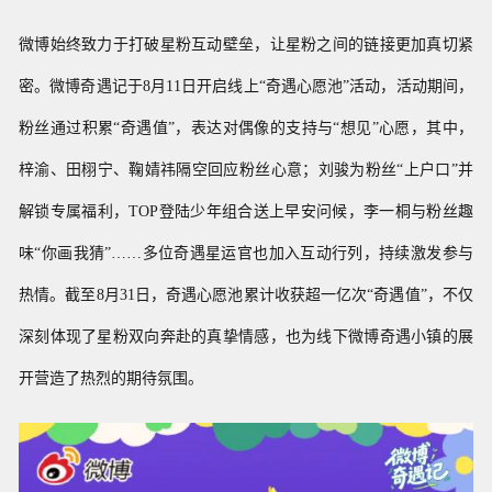
微博始终致力于打破星粉互动壁垒，让星粉之间的链接更加真切紧
密。微博奇遇记
于8月11日开启
线上“奇遇心愿池”活动，
活动期间，
粉丝通过积累“奇遇值”，表达对偶像的支持与“想见”心愿，其中，
梓渝、田栩宁、鞠婧祎隔空回应粉丝心意；刘骏为粉丝“上户口”并
解锁专属福利，TOP登陆少年组合送上早安问候，李一桐与粉丝趣
味“你画我猜”……多位奇遇星运官也加入互动行列，持续激发参与
热情。截至8月31日，奇遇心愿池累计收获超一亿次“奇遇值”，不仅
深刻体现了星粉双向奔赴的真挚情感，也为线下微博奇遇小镇的展
开营造了热烈的期待氛围。