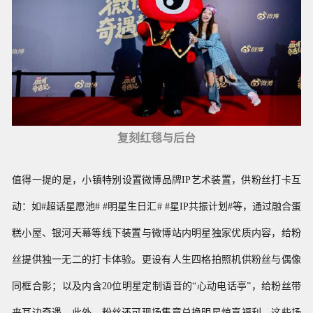
复刻红毯与后台
值得一提的是，小镇特别设置微博品牌
IP艺术装置，供粉丝打卡互
动：
如#超话星愿池# #明星生日汇#
#星IP共振计划#等，通过
融合
蛋
糕小屋、银河天幕等
线下装置与微博站内明星独家优质内容，给粉
丝提供独一无二的打卡体验。更设有
人生四格拍照机供粉丝与偶像
同框合影；以及
内含20位明星定制语音的“心动电话亭”，给粉丝带
来耳边奇遇。此外，粉丝还可现场集章兑换明星惊喜福利。这些场