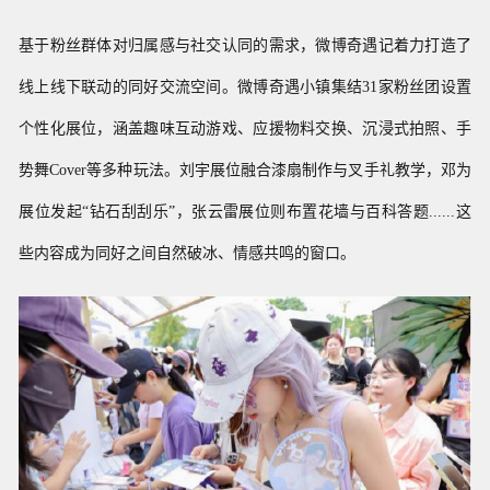
基于
粉丝群体对归属感与社交认同的需求，
微博奇遇记
着力打造
了
线上线下联动的同好交流空间。
微博
奇遇小镇集结31家粉丝团设置
个性化展位，涵盖趣味互动游戏、应援物料交换、沉浸式拍照、手
势舞
C
over等多种玩法。刘宇展位融合漆扇制作与叉手礼教学，邓为
展位发起“钻石刮刮乐”，张云雷展位则布置花墙与百科答题......
这
些内容成为同好之间自然破冰、情感共鸣的窗口。