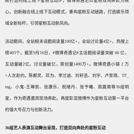
磅打造的线上线下星粉互动
IP，微博奇遇记以
星粉
双向奔赴为核
心，创新融合线上线下互动模式，重构星粉互动链路，打造娱乐领
域全新标杆，引领星粉互动新风向。
活动期间，全站相关话题阅读量100亿+，全站讨论量4亿+，热搜上
榜403个。截至9月16日，#微博奇遇记#主话题阅读量突破 60 亿，
互动量破2亿，讨论量破亿，原创量1400万+。微博奇遇小镇 2 万
+人次赴约。陈都灵、邓为、李兰迪、刘轩丞、刘宇、卢昱晓、TF_
ing、小鬼-王琳凯、张康乐、祝绪丹、张予曦、周震南等36组明
星，作为奇遇嘉宾现场奔赴。再度彰显微博作为星粉互动第一平台
的强大号召力与创新活力。
36组艺人表演互动舞台呈现，打造双向奔赴的星粉互动