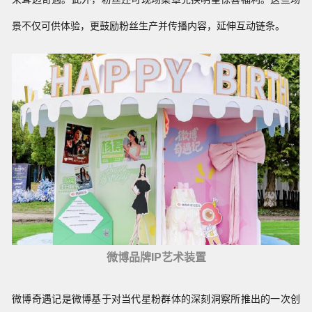
景不仅可供体验，更鼓励粉丝生产并传播内容，延伸互动链条。
微博品牌IP艺术装置
微博奇遇记
是微博
基于对当代
星粉
群体
的
深刻洞察所推出的
一次
创