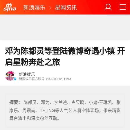
新浪娱乐
星闻资讯
邓为陈都灵等登陆微博奇遇小镇 开
启星粉奔赴之旅
新浪娱乐
新浪娱乐官方账号
2025.09.12
11:41
摘要：
陈都灵、邓为、李兰迪、卢昱晓、小鬼-王琳凯、张
康乐、周震南、TF_ING等人气艺人将空降现场，带来精彩
舞台演出和深度粉丝互动。