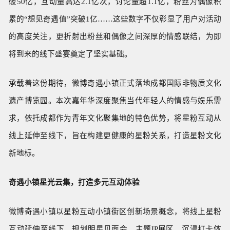
破50亿，互动量高达2.1亿次，讨论量超1.1亿，粉丝为偶像积
累的“想见奇遇值”突破1亿……这些数字不仅彰显了用户对活动
的高度关注，更折射出粉丝和偶像之间深厚的情感联结，为即
将到来的线下盛宴奠定了坚实基础。
承载着这份期待，微博奇遇小镇正式落地成都国际非物质文化
遗产博览园。本次嘉年华深度聚焦当代年轻人的情感与娱乐需
求，依托成都作为青年文化聚集地的特色优势，将星粉互动从
线上延伸至线下，旨在构建更健康的星粉关系，打造星粉文化
新地标。
奇遇小镇星光云集，打造多元互动体验
微博奇遇小镇以星粉互动小镇街区创新场景概念，将线上星粉
互动延伸至线下，规划明星见面会、主题IP展区、沉浸打卡体