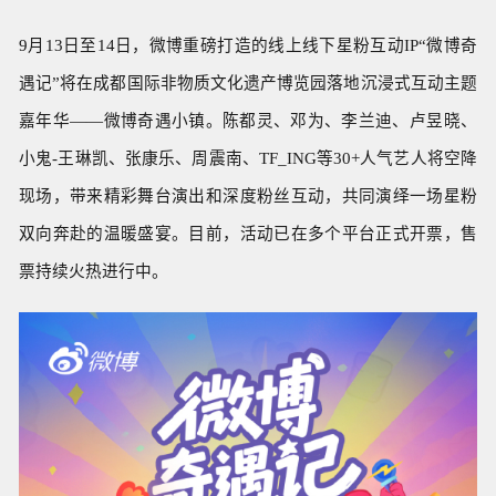
9月13日至14日，微博重磅打造的线上线下星粉互动IP“微博奇
遇记”将在成都国际非物质文化遗产博览园落地沉浸式互动主题
嘉年华——微博奇遇小镇。陈都灵、邓为、李兰迪、卢昱晓、
小鬼-王琳凯、张康乐、周震南、TF_ING等30+人气艺人将空降
现场，带来精彩舞台演出和深度粉丝互动，共同演绎一场星粉
双向奔赴的温暖盛宴。目前，活动已在多个平台正式开票，售
票持续火热进行中。