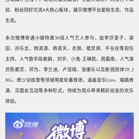
验、粉丝同好交流4大核心板块，展示微博平台星粉生态、作品
生态。
本次微博奇遇小镇特邀36组人气艺人参与，由李莎旻子、梁
田、孙乐言、杨淇源、杨若天、衣漪、楼炅择、牛在在等担任
主持，
人气歌手
段奥娟、
刘宇、
小鬼-王琳凯、周震南，人气演
员陈都灵、邓为、李兰迪、卢昱晓、张康乐以及新锐团体TF_I
NG、燃少训练营等领域明星轮番登场，涵盖音乐Live、唱跳表
演、见面会互动等多种形式，持续为观众带来精彩纷呈的欢乐
体验。