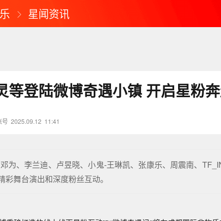
乐
星闻资讯
灵等登陆微博奇遇小镇 开启星粉
账号
2025.09.12
11:41
邓为、李兰迪、卢昱晓、小鬼-王琳凯、张康乐、周震南、TF_I
精彩舞台演出和深度粉丝互动。