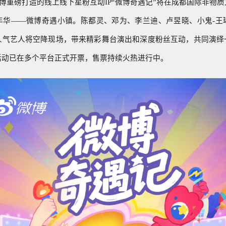
，微博重磅打造的线上线下星粉互动IP“微博奇遇记”将在成都国际非物
年华——微博奇遇小镇。陈都灵、邓为、李兰迪、卢昱晓、小鬼-王
30+人气艺人将空降现场，带来精彩舞台演出和深度粉丝互动，共同演
活动已在多个平台正式开票，售票持续火热进行中。