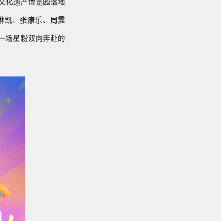
质文化遗产博览园落地
琳凯、张康乐、周震
绎一场星粉双向奔赴的