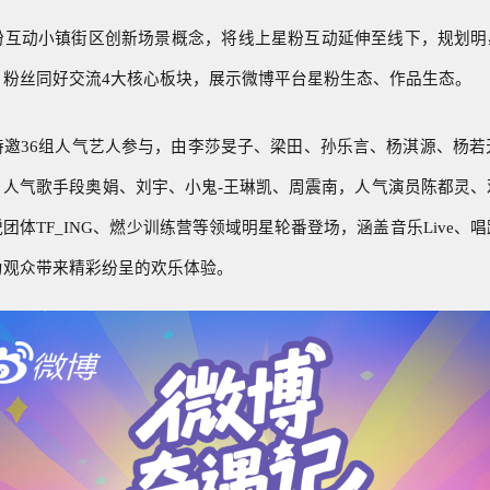
粉互动小镇街区创新场景概念，将线上星粉互动延伸至线下，规划明星
、粉丝同好交流4大核心板块，展示微博平台星粉生态、作品生态。
特邀36组人气艺人参与，由李莎旻子、梁田、孙乐言、杨淇源、杨若
，
人气歌手
段奥娟、
刘宇、
小鬼-王琳凯、周震南，人气演员陈都灵
团体TF_ING、燃少训练营等领域明星轮番登场，涵盖音乐Live、
为观众带来精彩纷呈的欢乐体验。