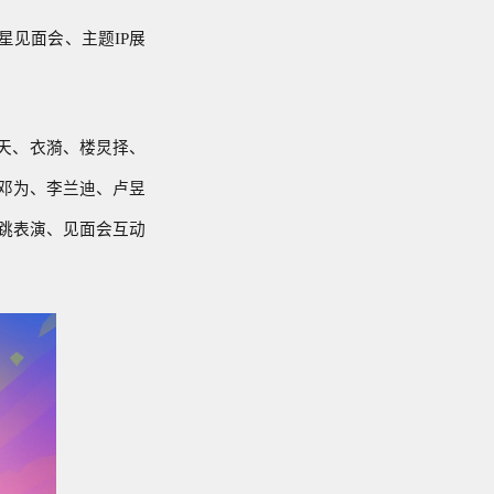
见面会、主题IP展
天、衣漪、楼炅择、
、邓为、李兰迪、卢昱
唱跳表演、见面会互动