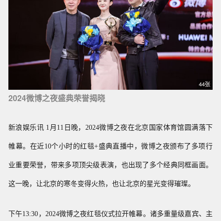
44张
2024微博之夜盛典荣誉揭晓
新浪娱乐讯 1月11日晚，2024微博之夜在北京国家体育馆圆满落下
帷幕。在近10个小时的红毯+盛典直播中，微博之夜颁布了多项行
业重要荣誉，带来多项顶尖级表演，也出现了多个经典同框画面。
这一晚，让北京的寒冬变得火热，也让北京的星光变得璀璨。
下午13:30，2024微博之夜红毯仪式拉开帷幕。诸多重量级嘉宾、主