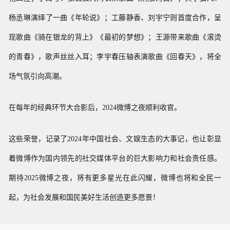
杨丞琳
演绎
了一曲《年轮说》；工藤静香、刘宇宁则首度合作，
呈
现
歌曲《骑在银龙的背上》《最初的梦想》；王源带来歌曲《滚烫
的青春》，歌声丝丝入耳；李宇春压轴表演歌曲《回春天》，将全
场气氛引向高潮。
在每年的经典环节大合影后，2024微博之夜顺利收官。
这些
荣誉，记录了2024年中国社会、文娱生态的大事记，也让彰显
着微博作为国内领先的社交媒体平台的巨大影响力和社会责任感。
期待2025微博之夜，将有更多星光在此闪耀，微博也将和全民一
起，为社会发展和国民美好生活创造更多愿景！