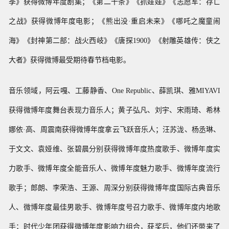
季》获得微博年度剧集；《第二十条》《抓娃娃》《志愿军：存亡
之战》获得微博年度电影；《熊出没·重启未来》《哪吒之魔童闹
海》《封神第二部：战火西岐》《唐探1900》《射雕英雄传：侠之
大者》获得微博最受期待春节档电影。
音乐领域，阿云嘎、工藤静香、One Republic、薛凯琪、雅MIYAVI
获得微博年度舞台表现力音乐人；黄子弘凡、刘宇、宋雨琦、希林
娜依·高、周震南获得微博年度拿云飞跃音乐人；汪苏泷、杨丞琳、
于文文、袁娅维、张碧晨分别获得微博年度热度歌手、微博年度实
力歌手、微博年度全能音乐人、微博年度魅力歌手、微博年度流行
歌手；郎朗、李荣浩、王源、周深分别获得微博年度国际古典音乐
人、微博年度最佳男歌手、微博年度号召力歌手、微博年度内地歌
手；时代少年团获得微博年度影响力组合，获奖后，他们还带来了