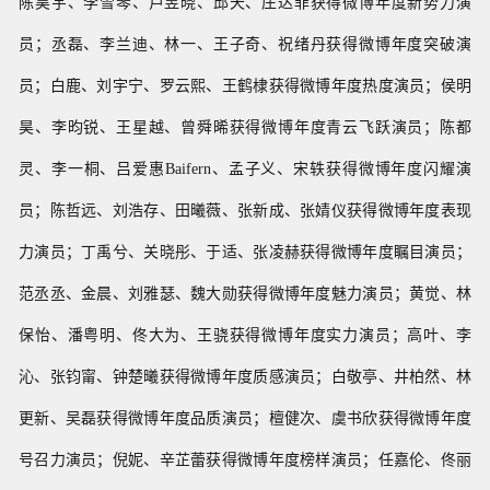
陈昊宇、李雪琴、卢昱晓、邱天、庄达菲获得微博年度新势力演
员；丞磊、李兰迪、林一、王子奇、祝绪丹获得微博年度突破演
员；白鹿、刘宇宁、罗云熙、王鹤棣获得微博年度热度演员；侯明
昊、李昀锐、王星越、曾舜晞获得微博年度青云飞跃演员；陈都
灵、李一桐、吕爱惠Baifern、孟子义、宋轶获得微博年度闪耀演
员；陈哲远、刘浩存、田曦薇、张新成、张婧仪获得微博年度表现
力演员；丁禹兮、关晓彤、于适、张凌赫获得微博年度瞩目演员；
范丞丞、金晨、刘雅瑟、魏大勋获得微博年度魅力演员；黄觉、林
保怡、潘粤明、佟大为、王骁获得微博年度实力演员；高叶、李
沁、张钧甯、钟楚曦获得微博年度质感演员；白敬亭、井柏然、林
更新、吴磊获得微博年度品质演员；檀健次、虞书欣获得微博年度
号召力演员；倪妮、辛芷蕾获得微博年度榜样演员；任嘉伦、佟丽