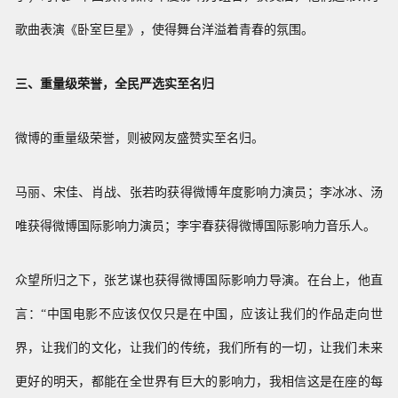
歌曲表演《卧室巨星》，使得舞台洋溢着青春的氛围。
三、重量级荣誉，全民严选实至名归
微博的重量级荣誉，则被网友盛赞实至名归。
马丽、宋佳、肖战、张若昀获得微博年度影响力演员；李冰冰、汤
唯获得微博国际影响力演员；李宇春获得微博国际影响力音乐人。
众望所归之下，张艺谋也获得微博国际影响力导演。在台上，他直
言：“中国电影不应该仅仅只是在中国，应该让我们的作品走向世
界，让我们的文化，让我们的传统，我们所有的一切，让我们未来
更好的明天，都能在全世界有巨大的影响力，我相信这是在座的每