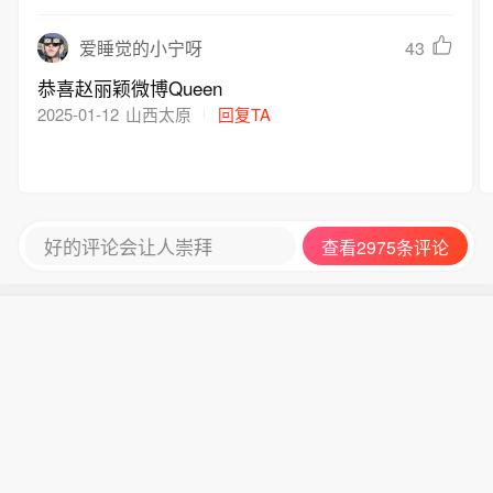
43
爱睡觉的小宁呀
恭喜赵丽颖微博Queen
2025-01-12
山西太原
回复TA
好的评论会让人崇拜
查看2975条评论