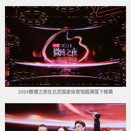
2024微博之夜
在北京国家体育馆圆满落下帷幕