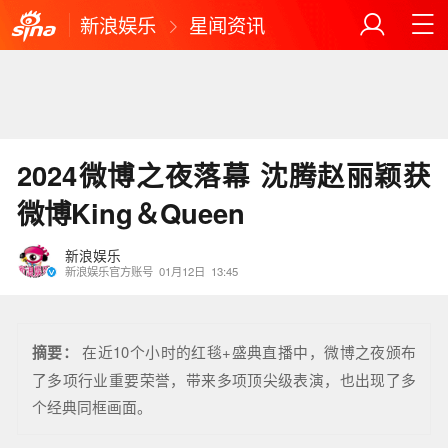
新浪娱乐
星闻资讯
2024微博之夜落幕 沈腾赵丽颖获
微博King＆Queen
新浪娱乐
新浪娱乐官方账号
01月12日
13:45
摘要：
在近10个小时的红毯+盛典直播中，微博之夜颁布
了多项行业重要荣誉，带来多项顶尖级表演，也出现了多
个经典同框画面。