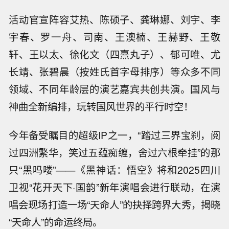
活动官宣阵容艾热、陈硕子、龚琳娜、刘宇、李
宇春、罗一舟、司南、王澳楠、王赫野、王敬
轩、王以太、徐化文（四熹丸子）、郁可唯、尤
长靖、张碧晨（按姓氏首字母排序）等众多不同
领域、不同年龄层的演艺嘉宾共创共演。国风与
神曲全新编排，玩转国风世界的平行时空！
今年备受瞩目的超级IP之一，“踏过三界宝刹，阅
过四洲繁华，笑过五蕴痴缠，舍过六根牵挂”的那
只“黑吗喽”——《黑神话：悟空》将和2025四川
卫视“花开天下·国韵”新年演唱会进行联动，在演
唱会现场打造一场“天命人”的抉择跨界大秀，揭晓
“天命人”的命运终局。