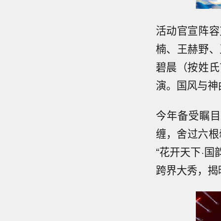
活动官宣阵容
楠、王赫野、
碧晨（按姓氏
演。国风与神
今年备受瞩目
缠，舍过六根
“花开天下·
跨界大秀，揭