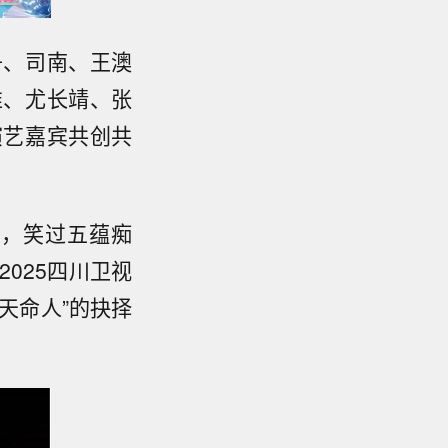
舟、司南、王澳
唯、尤长靖、张
演艺嘉宾共创共
华，笑过五蕴痴
025四川卫视
天命人”的抉择