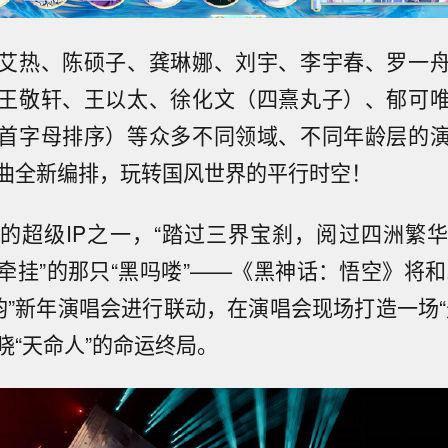
艾热、陈硕子、龚琳娜、刘宇、李宇春、罗一
王敬轩、王以太、徐化文（四熹丸子）、郁可
首字母排序）等众多不同领域、不同年龄层的
曲全新编排，玩转国风世界的平行时空！
的超级IP之一，“踏过三界宝刹，阅过四洲繁
牵挂”的那只“黑吗喽”——《黑神话：悟空》将和2
国韵”新年演唱会进行联动，在演唱会现场打造一场“
晓“天命人”的命运终局。