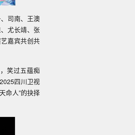
舟、司南、王澳
唯、尤长靖、张
演艺嘉宾共创共
华，笑过五蕴痴
025四川卫视
天命人”的抉择