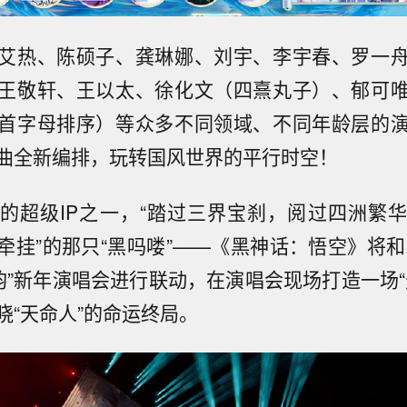
艾热、陈硕子、龚琳娜、刘宇、李宇春、罗一
王敬轩、王以太、徐化文（四熹丸子）、郁可
首字母排序）等众多不同领域、不同年龄层的
曲全新编排，玩转国风世界的平行时空！
的超级IP之一，“踏过三界宝刹，阅过四洲繁
牵挂”的那只“黑吗喽”——《黑神话：悟空》将和2
国韵”新年演唱会进行联动，在演唱会现场打造一场“
晓“天命人”的命运终局。