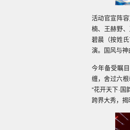
活动官宣阵容
楠、王赫野、
碧晨（按姓氏
演。国风与神
今年备受瞩目
缠，舍过六根
“花开天下·
跨界大秀，揭