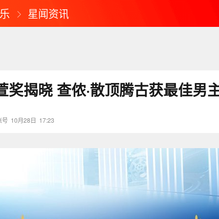
乐
星闻资讯
萱奖揭晓 查侬·散顶腾古获最佳男
账号
10月28日
17:23