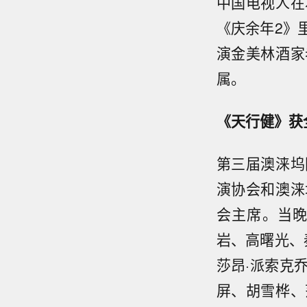
中国电视人在
《庆余年2》
演金美林酒家
属。
《天行健》获
第三届澳涞坞
演协会和澳涞
会主席。当
岩、高曙光、
莎昂·派索克
屏、胡雪桦、