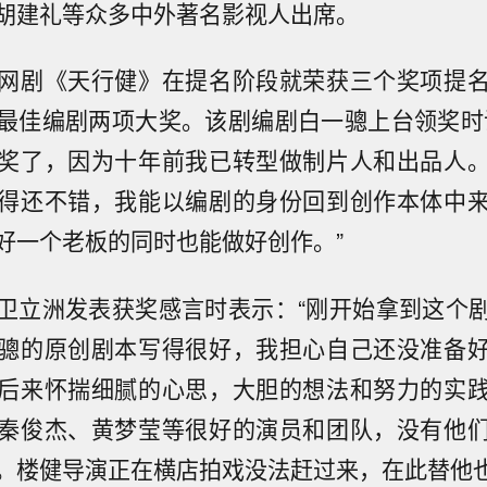
胡建礼等众多中外著名影视人出席。
网剧《天行健》在提名阶段就荣获三个奖项提
最佳编剧两项大奖。该剧编剧白一骢上台领奖时
奖了，因为十年前我已转型做制片人和出品人
得还不错，我能以编剧的身份回到创作本体中
好一个老板的同时也能做好创作。”
卫立洲发表获奖感言时表示：“刚开始拿到这个
骢的原创剧本写得很好，我担心自己还没准备
后来怀揣细腻的心思，大胆的想法和努力的实
秦俊杰、黄梦莹等很好的演员和团队，没有他
。楼健导演正在横店拍戏没法赶过来，在此替他也