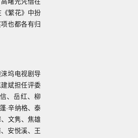
，高曙光凭借在
在《繁花》中扮
奖项也都各有归
澳涞坞电视剧导
陈建斌担任评委
信、岳红、柳
蓬·辛纳格、泰
修、文隽、焦雄
南、安悦溪、王