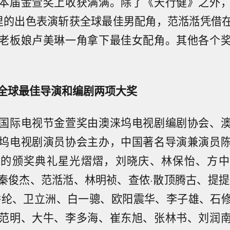
本届金萱奖上收获满满。除了《天行健》之外
里的出色表演斩获全球最佳男配角，范湉湉凭借
老板娘卢美琳一角拿下最佳女配角。其他各个
全球最佳导演和编剧两项大奖
国际电视节金萱奖由澳涞坞电视剧编剧协会、
坞电视剧演员协会主办，中国著名导演兼演员
晚的颁奖典礼星光熠熠，刘晓庆、林保怡、方中
秦俊杰、范湉湉、林明祯、查侬·散顶腾古、提提
乔纶、卫立洲、白一骢、欧阳震华、李子雄、石
范明、大牛、李多海、崔东旭、张林书、刘润