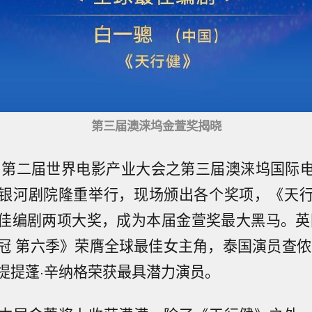
第三届澳涞坞金萱奖揭晓
晚，第二届世界电影产业大会之第三届澳涞坞国际
银河剧院隆重举行，现场颁出各个奖项，《天
佳编剧两项大奖，成为本届金萱奖最大黑马。英
冠 第六季》荣膺全球最佳女主角，泰国演员查侬
提提蓬·辛纳格荣获最具潜力演员。