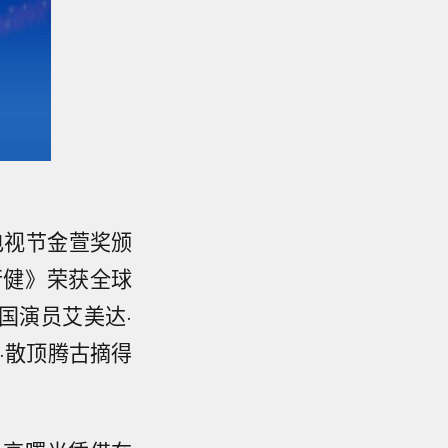
电视节金萱奖颁
行健》荣获全球
国演员艾美达·
·散顶腾古摘得