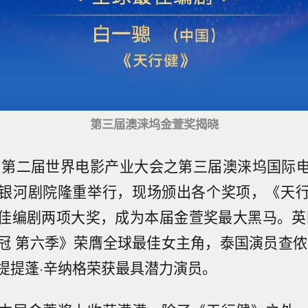
第三届澳涞坞金萱奖揭晓
晚，第二届世界电影产业大会之第三届澳涞坞国际
银河剧院隆重举行，现场颁出各个奖项，《天
佳编剧两项大奖，成为本届金萱奖最大黑马。英
冠 第六季》荣膺全球最佳女主角，泰国演员查侬
提提蓬·辛纳格荣获最具潜力演员。