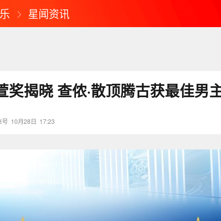
乐
星闻资讯
萱奖揭晓 查侬·散顶腾古获最佳男
账号
10月28日
17:23