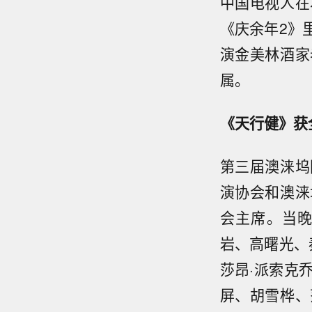
中国电视人在
《庆余年2》
演金美林酒家
属。
《天行健》获
第三届澳涞坞
演协会和澳涞
会主席。当
岩、高曙光、
莎昂·派索克
屏、胡雪桦、