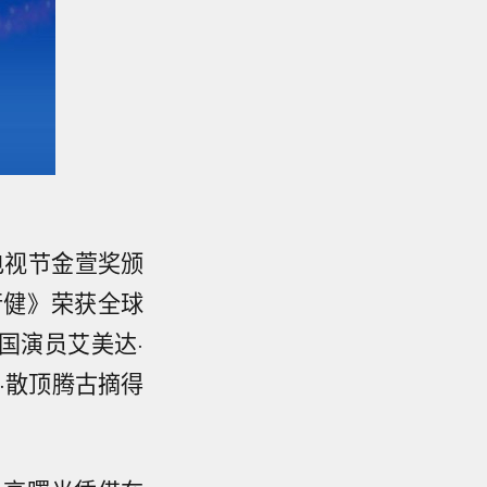
电视节金萱奖颁
行健》荣获全球
国演员艾美达·
·散顶腾古摘得