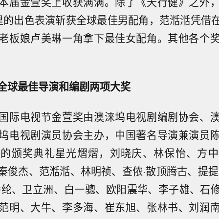
本届金萱奖上收获满满。除了《天行健》之外
里的出色表演斩获全球最佳男配角，范湉湉凭借
老板娘卢美琳一角拿下最佳女配角。其他各个
全球最佳导演和编剧两项大奖
国际电视节金萱奖由澳涞坞电视剧编剧协会、
坞电视剧演员协会主办，中国著名导演兼演员
晚的颁奖典礼星光熠熠，刘晓庆、林保怡、方中
秦俊杰、范湉湉、林明祯、查侬·散顶腾古、提提
乔纶、卫立洲、白一骢、欧阳震华、李子雄、石
范明、大牛、李多海、崔东旭、张林书、刘润