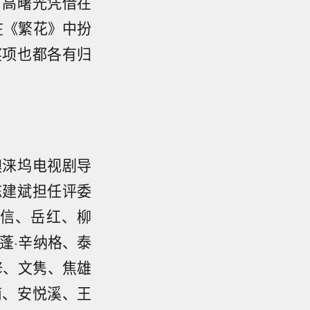
，高曙光凭借在
在《繁花》中扮
奖项也都各有归
澳涞坞电视剧导
陈建斌担任评委
信、岳红、柳
蓬·辛纳格、泰
修、文隽、焦雄
南、安悦溪、王