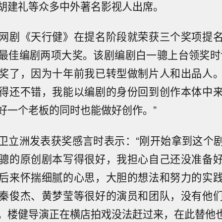
胡建礼等众多中外著名影视人出席。
网剧《天行健》在提名阶段就荣获三个奖项提
最佳编剧两项大奖。该剧编剧白一骢上台领奖时
奖了，因为十年前我已转型做制片人和出品人
得还不错，我能以编剧的身份回到创作本体中
好一个老板的同时也能做好创作。”
卫立洲发表获奖感言时表示：“刚开始拿到这个
骢的原创剧本写得很好，我担心自己还没准备
后来怀揣细腻的心思，大胆的想法和努力的实
秦俊杰、黄梦莹等很好的演员和团队，没有他
。楼健导演正在横店拍戏没法赶过来，在此替他也