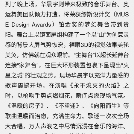
到了晚上场，华晨宇则带来极致的音乐舞台。奥
运舞美团队倾力打造，将荣获缪斯设计奖（MUS
E Design Awards）铂金奖的梦幻舞台带到贵
阳。舞台上以镜面屏组构建了一个以“山”为创意灵
感的背景大屏气势恢宏，裸眼3D的视觉效果美轮
美奂，仿佛就在观众眼前。“主舞台”以超长延伸台
连接“家舞台”，在巨大环形装置包裹下呈现出“火
星之城”的壮观之势。现场华晨宇以充满力量感的
歌声震撼开场。在演唱《永不熄灭的火焰》之
时，以枪吻手势点燃烟花，瞬间点燃现场气氛。
《温暖的房子》、《不重逢》、《向阳而生》等
歌曲温暖而治愈，充满生命力。歌迷一次次全场
大合唱，万人声浪之中尽情沉浸在音乐的海洋。