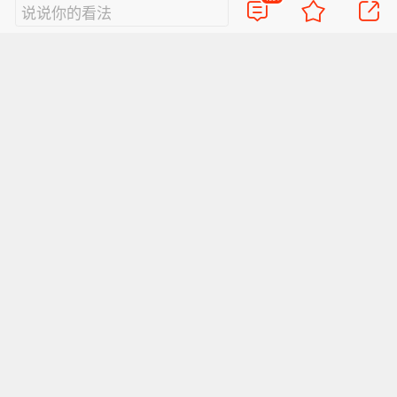
说说你的看法
热门评论
17
亮亮的承诺sunny
华神牛逼
2024-10-08
北京
回复TA
16
椿島尋花-
“有次秋游的时候我自己开车嘛当时正好经过一个
左右两边全是树和花的地方，中间只有很窄的一条
马路，那个时候我真的觉得很美，电台正好随机放
2024-10-09
上海*
回复TA
到这首歌，就是在那种都是花草的路上听这样的一
个音乐 就觉得那个画面对我来说太美好了” “听得
我有点想哭了”