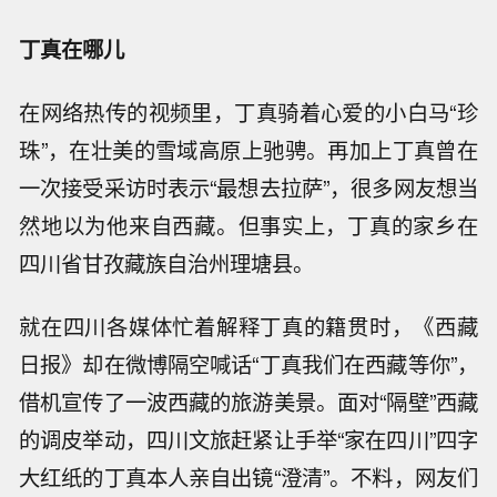
丁真在哪儿
在网络热传的视频里，丁真骑着心爱的小白马“珍
珠”，在壮美的雪域高原上驰骋。再加上丁真曾在
一次接受采访时表示“最想去拉萨”，很多网友想当
然地以为他来自西藏。但事实上，丁真的家乡在
四川省甘孜藏族自治州理塘县。
就在四川各媒体忙着解释丁真的籍贯时，《西藏
日报》却在微博隔空喊话“丁真我们在西藏等你”，
借机宣传了一波西藏的旅游美景。面对“隔壁”西藏
的调皮举动，四川文旅赶紧让手举“家在四川”四字
大红纸的丁真本人亲自出镜“澄清”。不料，网友们