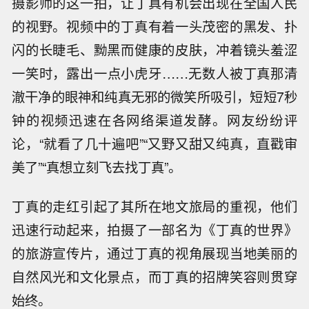
摄影师的这一拍，让丁真有机会出现在全国人民
的视野。视频中的丁真有着一头茂密的黑发、扑
闪的长睫毛、黝黑而健康的皮肤，冲着镜头羞涩
一笑时，露出一点小虎牙……无数人被丁真那清
澈干净的眼神和纯真无邪的微笑所吸引，短短7秒
钟的视频迅速在各网络渠道发酵。网友纷纷评
论，“就看了几十遍吧”“又野又甜又纯真，直戳审
美了”“真想立刻飞去找丁真”。
丁真的走红引起了其所在地文旅局的重视，他们
迅速行动起来，拍摄了一部名为《丁真的世界》
的旅游宣传片，通过丁真的视角展现当地美丽的
自然风光和文化景点，而丁真的招牌笑容则贯穿
始终。