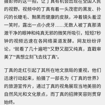
摄影师的这一拍，让丁真有机会出现在全国人民
的视野。视频中的丁真有着一头茂密的黑发、扑
闪的长睫毛、黝黑而健康的皮肤，冲着镜头羞涩
一笑时，露出一点小虎牙……无数人被丁真那清
澈干净的眼神和纯真无邪的微笑所吸引，短短7秒
钟的视频迅速在各网络渠道发酵。网友纷纷评
论，“就看了几十遍吧”“又野又甜又纯真，直戳审
美了”“真想立刻飞去找丁真”。
丁真的走红引起了其所在地文旅局的重视，他们
迅速行动起来，拍摄了一部名为《丁真的世界》
的旅游宣传片，通过丁真的视角展现当地美丽的
自然风光和文化景点，而丁真的招牌笑容则贯穿
始终。