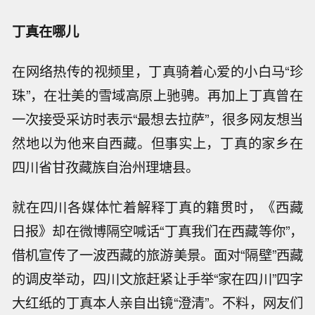
丁真在哪儿
在网络热传的视频里，丁真骑着心爱的小白马“珍
珠”，在壮美的雪域高原上驰骋。再加上丁真曾在
一次接受采访时表示“最想去拉萨”，很多网友想当
然地以为他来自西藏。但事实上，丁真的家乡在
四川省甘孜藏族自治州理塘县。
就在四川各媒体忙着解释丁真的籍贯时，《西藏
日报》却在微博隔空喊话“丁真我们在西藏等你”，
借机宣传了一波西藏的旅游美景。面对“隔壁”西藏
的调皮举动，四川文旅赶紧让手举“家在四川”四字
大红纸的丁真本人亲自出镜“澄清”。不料，网友们