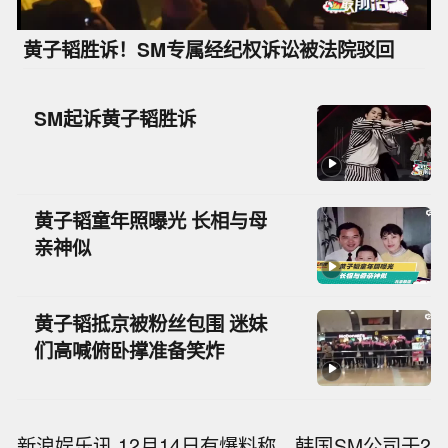
黄子韬胜诉！SM专属经纪权诉讼被法院驳回
SM起诉黄子韬胜诉
黄子韬童年照曝光 长相与母
亲神似
黄子韬抵京被粉丝包围 迷妹
们高喊俯卧撑准备笑炸
新浪娱乐讯 12月14日有爆料称，韩国SM公司于2