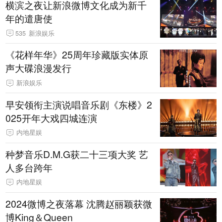
横滨之夜让新浪微博文化成为新千
年的遣唐使
535
新浪娱乐
《花样年华》25周年珍藏版实体原
声大碟浪漫发行
新浪娱乐
早安领衔主演说唱音乐剧《东楼》2
025开年大戏四城连演
内地星娱
种梦音乐D.M.G获二十三项大奖 艺
人多台跨年
内地星娱
2024微博之夜落幕 沈腾赵丽颖获微
博King＆Queen