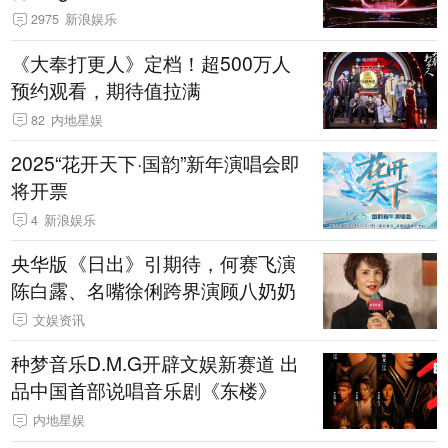
2975
新浪娱乐
《大奉打更人》定档！超500万人
预约观看，期待值拉满
82
内地星娱
2025“花开天下·国韵”新年演唱会即
将开票
4
新浪娱乐
央华版《日出》引期待，何赛飞演
陈白露、名嘴徐俐跨界演顾八奶奶
文娱资讯
种梦音乐D.M.G开辟文娱新赛道 出
品中国首部说唱音乐剧《东楼》
内地星娱