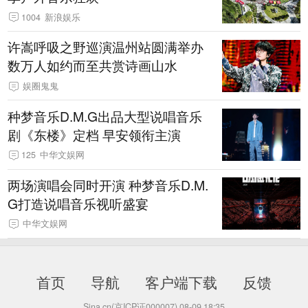
1004
新浪娱乐
许嵩呼吸之野巡演温州站圆满举办
数万人如约而至共赏诗画山水
娱圈鬼鬼
种梦音乐D.M.G出品大型说唱音乐
剧《东楼》定档 早安领衔主演
125
中华文娱网
两场演唱会同时开演 种梦音乐D.M.
G打造说唱音乐视听盛宴
中华文娱网
首页
导航
客户端下载
反馈
Sina.cn(京ICP证000007)
08-09 18:35