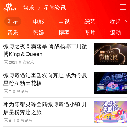
娱乐
星闻资讯
明星
电影
电视
综艺
收起
音乐
韩娱
博客
图片
滚动
微博之夜圆满落幕 肖战杨幂三封微
博King＆Queen
2821
新浪娱乐
微博奇遇记重塑双向奔赴 成为今夏
星粉互动天花板
7
新浪娱乐
邓为陈都灵等登陆微博奇遇小镇 开
启星粉奔赴之旅
611
新浪娱乐