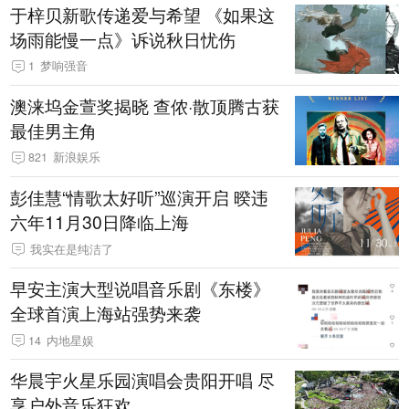
于梓贝新歌传递爱与希望 《如果这
场雨能慢一点》诉说秋日忧伤
1
梦响强音
澳涞坞金萱奖揭晓 查侬·散顶腾古获
最佳男主角
821
新浪娱乐
彭佳慧“情歌太好听”巡演开启 暌违
六年11月30日降临上海
我实在是纯洁了
早安主演大型说唱音乐剧《东楼》
全球首演上海站强势来袭
14
内地星娱
华晨宇火星乐园演唱会贵阳开唱 尽
享户外音乐狂欢