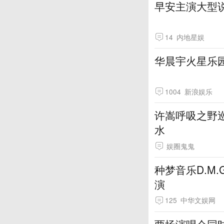
早安主演大型
14
内地星娱
华晨宇火星乐
1004
新浪娱乐
许嵩呼吸之野
水
娱圈鬼鬼
种梦音乐D.M
演
125
中华文娱网
两场演唱会同时