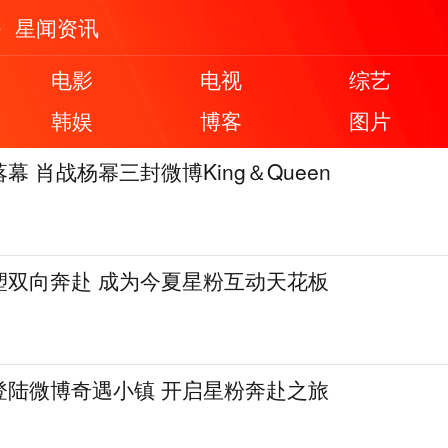
星闻资讯
电影
电视
综艺
韩娱
博客
图片
幕 肖战杨幂三封微博King＆Queen
塑双向奔赴 成为今夏星粉互动天花板
登陆微博奇遇小镇 开启星粉奔赴之旅