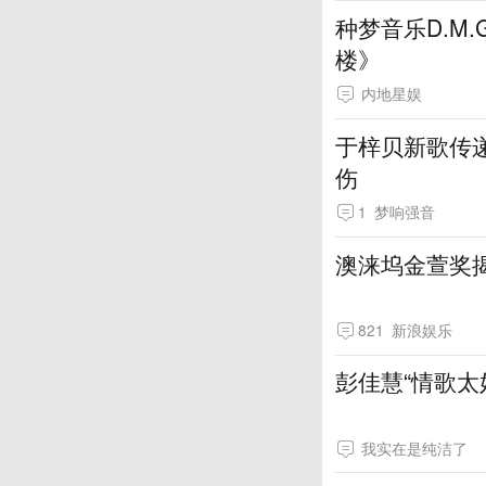
种梦音乐D.M
楼》
内地星娱
于梓贝新歌传
伤
1
梦响强音
澳涞坞金萱奖揭
821
新浪娱乐
彭佳慧“情歌太
我实在是纯洁了