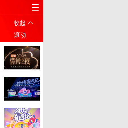
收起
滚动