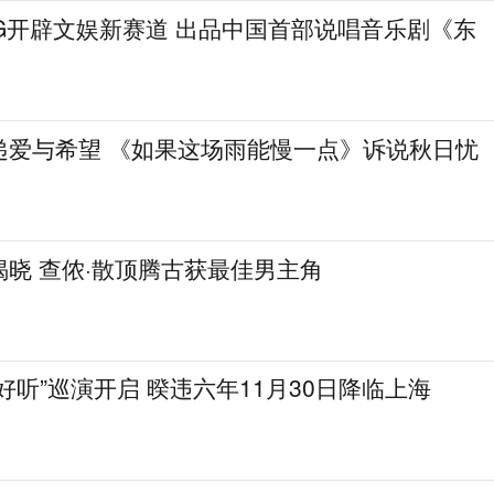
.G开辟文娱新赛道 出品中国首部说唱音乐剧《东
递爱与希望 《如果这场雨能慢一点》诉说秋日忧
晓 查侬·散顶腾古获最佳男主角
好听”巡演开启 暌违六年11月30日降临上海