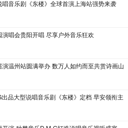
说唱音乐剧《东楼》全球首演上海站强势来袭
园演唱会贵阳开唱 尽享户外音乐狂欢
巡演温州站圆满举办 数万人如约而至共赏诗画山
.G出品大型说唱音乐剧《东楼》定档 早安领衔主
开演 种梦音乐D.M.G打造说唱音乐视听盛宴