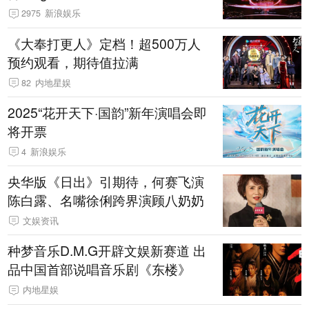
2975
新浪娱乐
《大奉打更人》定档！超500万人
预约观看，期待值拉满
82
内地星娱
2025“花开天下·国韵”新年演唱会即
将开票
4
新浪娱乐
央华版《日出》引期待，何赛飞演
陈白露、名嘴徐俐跨界演顾八奶奶
文娱资讯
种梦音乐D.M.G开辟文娱新赛道 出
品中国首部说唱音乐剧《东楼》
内地星娱