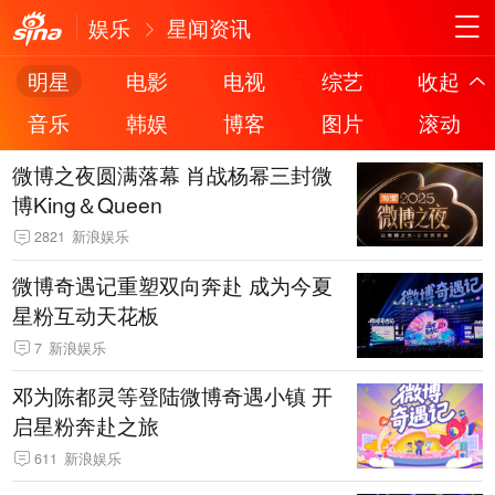
娱乐
星闻资讯
明星
电影
电视
综艺
收起
音乐
韩娱
博客
图片
滚动
微博之夜圆满落幕 肖战杨幂三封微
博King＆Queen
2821
新浪娱乐
微博奇遇记重塑双向奔赴 成为今夏
星粉互动天花板
7
新浪娱乐
邓为陈都灵等登陆微博奇遇小镇 开
启星粉奔赴之旅
611
新浪娱乐