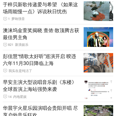
于梓贝新歌传递爱与希望 《如果这
场雨能慢一点》诉说秋日忧伤
1
梦响强音
澳涞坞金萱奖揭晓 查侬·散顶腾古获
最佳男主角
821
新浪娱乐
彭佳慧“情歌太好听”巡演开启 暌违
六年11月30日降临上海
我实在是纯洁了
早安主演大型说唱音乐剧《东楼》
全球首演上海站强势来袭
14
内地星娱
华晨宇火星乐园演唱会贵阳开唱 尽
享户外音乐狂欢