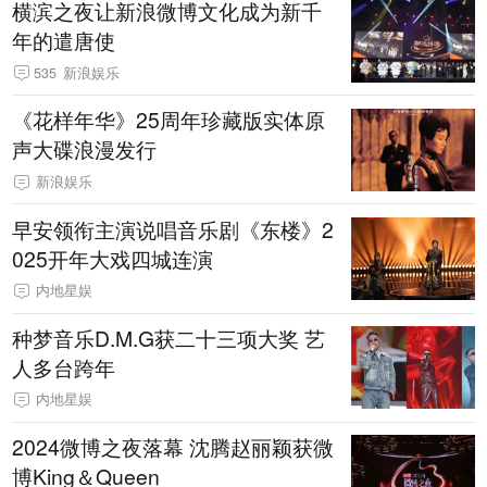
横滨之夜让新浪微博文化成为新千
年的遣唐使
535
新浪娱乐
《花样年华》25周年珍藏版实体原
声大碟浪漫发行
新浪娱乐
早安领衔主演说唱音乐剧《东楼》2
025开年大戏四城连演
内地星娱
种梦音乐D.M.G获二十三项大奖 艺
人多台跨年
内地星娱
2024微博之夜落幕 沈腾赵丽颖获微
博King＆Queen