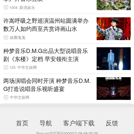
1004
新浪娱乐
许嵩呼吸之野巡演温州站圆满举办
数万人如约而至共赏诗画山水
娱圈鬼鬼
种梦音乐D.M.G出品大型说唱音乐
剧《东楼》定档 早安领衔主演
125
中华文娱网
两场演唱会同时开演 种梦音乐D.M.
G打造说唱音乐视听盛宴
中华文娱网
首页
导航
客户端下载
反馈
Sina.cn(京ICP证000007)
08-08 05:39