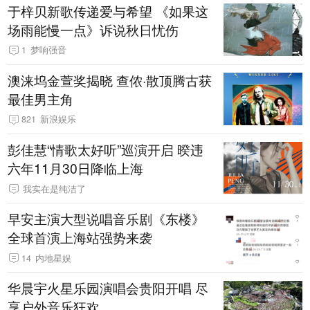
于梓贝新歌传递爱与希望 《如果这
场雨能慢一点》诉说秋日忧伤
1
梦响强音
澳涞坞金萱奖揭晓 查侬·散顶腾古获
最佳男主角
821
新浪娱乐
彭佳慧“情歌太好听”巡演开启 暌违
六年11月30日降临上海
我实在是纯洁了
早安主演大型说唱音乐剧《东楼》
全球首演上海站强势来袭
14
内地星娱
华晨宇火星乐园演唱会贵阳开唱 尽
享户外音乐狂欢