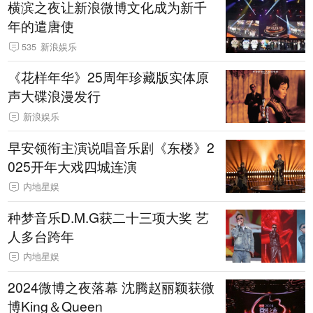
横滨之夜让新浪微博文化成为新千
年的遣唐使
535
新浪娱乐
《花样年华》25周年珍藏版实体原
声大碟浪漫发行
新浪娱乐
早安领衔主演说唱音乐剧《东楼》2
025开年大戏四城连演
内地星娱
种梦音乐D.M.G获二十三项大奖 艺
人多台跨年
内地星娱
2024微博之夜落幕 沈腾赵丽颖获微
博King＆Queen