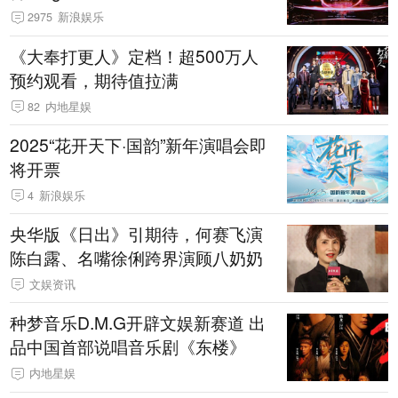
2975
新浪娱乐
《大奉打更人》定档！超500万人
预约观看，期待值拉满
82
内地星娱
2025“花开天下·国韵”新年演唱会即
将开票
4
新浪娱乐
央华版《日出》引期待，何赛飞演
陈白露、名嘴徐俐跨界演顾八奶奶
文娱资讯
种梦音乐D.M.G开辟文娱新赛道 出
品中国首部说唱音乐剧《东楼》
内地星娱