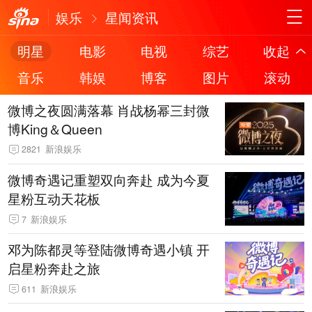
娱乐
星闻资讯
明星
电影
电视
综艺
收起
音乐
韩娱
博客
图片
滚动
微博之夜圆满落幕 肖战杨幂三封微
博King＆Queen
2821
新浪娱乐
微博奇遇记重塑双向奔赴 成为今夏
星粉互动天花板
7
新浪娱乐
邓为陈都灵等登陆微博奇遇小镇 开
启星粉奔赴之旅
611
新浪娱乐