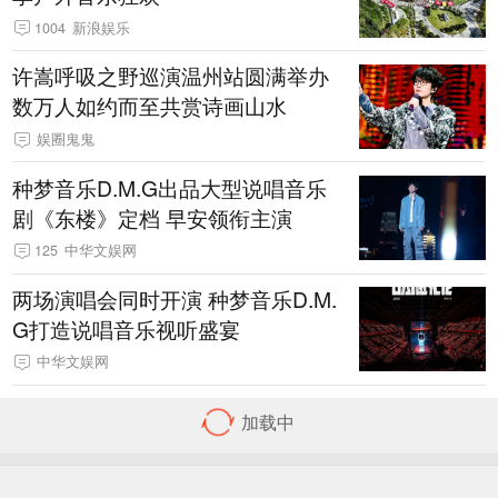
1004
新浪娱乐
许嵩呼吸之野巡演温州站圆满举办
数万人如约而至共赏诗画山水
娱圈鬼鬼
种梦音乐D.M.G出品大型说唱音乐
剧《东楼》定档 早安领衔主演
125
中华文娱网
两场演唱会同时开演 种梦音乐D.M.
G打造说唱音乐视听盛宴
中华文娱网
首页
导航
客户端下载
反馈
Sina.cn(京ICP证000007)
08-08 14:18