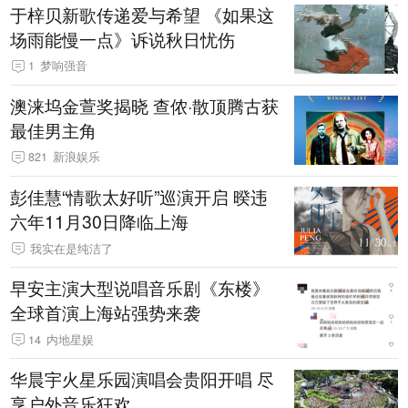
于梓贝新歌传递爱与希望 《如果这
场雨能慢一点》诉说秋日忧伤
1
梦响强音
澳涞坞金萱奖揭晓 查侬·散顶腾古获
最佳男主角
821
新浪娱乐
彭佳慧“情歌太好听”巡演开启 暌违
六年11月30日降临上海
我实在是纯洁了
早安主演大型说唱音乐剧《东楼》
全球首演上海站强势来袭
14
内地星娱
华晨宇火星乐园演唱会贵阳开唱 尽
享户外音乐狂欢