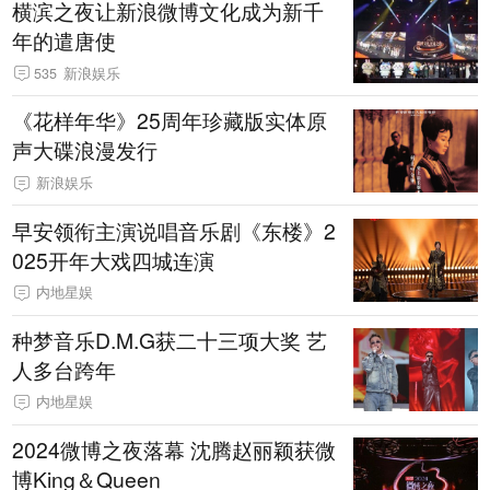
横滨之夜让新浪微博文化成为新千
年的遣唐使
535
新浪娱乐
《花样年华》25周年珍藏版实体原
声大碟浪漫发行
新浪娱乐
早安领衔主演说唱音乐剧《东楼》2
025开年大戏四城连演
内地星娱
种梦音乐D.M.G获二十三项大奖 艺
人多台跨年
内地星娱
2024微博之夜落幕 沈腾赵丽颖获微
博King＆Queen