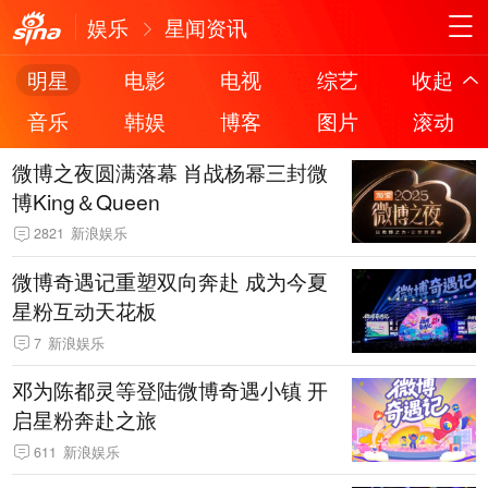
娱乐
星闻资讯
明星
电影
电视
综艺
收起
音乐
韩娱
博客
图片
滚动
微博之夜圆满落幕 肖战杨幂三封微
博King＆Queen
2821
新浪娱乐
微博奇遇记重塑双向奔赴 成为今夏
星粉互动天花板
7
新浪娱乐
邓为陈都灵等登陆微博奇遇小镇 开
启星粉奔赴之旅
611
新浪娱乐