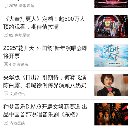
2975
新浪娱乐
《大奉打更人》定档！超500万人
预约观看，期待值拉满
82
内地星娱
2025“花开天下·国韵”新年演唱会即
将开票
4
新浪娱乐
央华版《日出》引期待，何赛飞演
陈白露、名嘴徐俐跨界演顾八奶奶
文娱资讯
种梦音乐D.M.G开辟文娱新赛道 出
品中国首部说唱音乐剧《东楼》
内地星娱