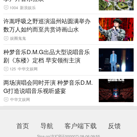
1004
新浪娱乐
许嵩呼吸之野巡演温州站圆满举办
数万人如约而至共赏诗画山水
娱圈鬼鬼
种梦音乐D.M.G出品大型说唱音乐
剧《东楼》定档 早安领衔主演
125
中华文娱网
两场演唱会同时开演 种梦音乐D.M.
G打造说唱音乐视听盛宴
中华文娱网
首页
导航
客户端下载
反馈
Sina.cn(京ICP证000007)
08-06 09:55