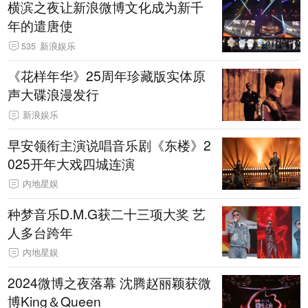
横滨之夜让新浪微博文化成为新千
年的遣唐使
535
新浪娱乐
《花样年华》25周年珍藏版实体原
声大碟浪漫发行
新浪娱乐
早安领衔主演说唱音乐剧《东楼》2
025开年大戏四城连演
内地星娱
种梦音乐D.M.G获二十三项大奖 艺
人多台跨年
内地星娱
2024微博之夜落幕 沈腾赵丽颖获微
博King＆Queen