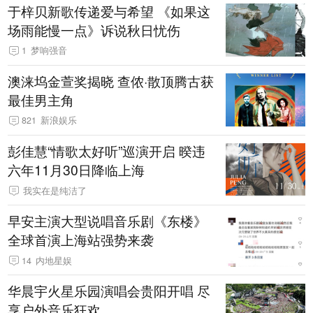
于梓贝新歌传递爱与希望 《如果这
场雨能慢一点》诉说秋日忧伤
1
梦响强音
澳涞坞金萱奖揭晓 查侬·散顶腾古获
最佳男主角
821
新浪娱乐
彭佳慧“情歌太好听”巡演开启 暌违
六年11月30日降临上海
我实在是纯洁了
早安主演大型说唱音乐剧《东楼》
全球首演上海站强势来袭
14
内地星娱
华晨宇火星乐园演唱会贵阳开唱 尽
享户外音乐狂欢