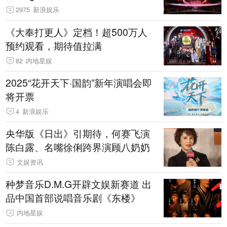
2975
新浪娱乐
《大奉打更人》定档！超500万人
预约观看，期待值拉满
82
内地星娱
2025“花开天下·国韵”新年演唱会即
将开票
4
新浪娱乐
央华版《日出》引期待，何赛飞演
陈白露、名嘴徐俐跨界演顾八奶奶
文娱资讯
种梦音乐D.M.G开辟文娱新赛道 出
品中国首部说唱音乐剧《东楼》
内地星娱