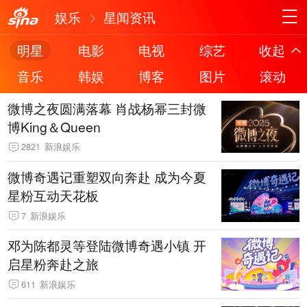
娱乐
星闻资讯
明星
电影
电视
综艺
收起
音乐
韩娱
博客
图片
滚动
微博之夜圆满落幕 肖战杨幂三封微
博King＆Queen
2821
新浪娱乐
微博奇遇记重塑双向奔赴 成为今夏
星粉互动天花板
7
新浪娱乐
邓为陈都灵等登陆微博奇遇小镇 开
启星粉奔赴之旅
611
新浪娱乐