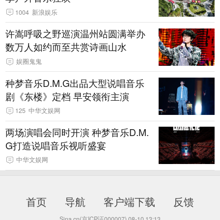
1004
新浪娱乐
许嵩呼吸之野巡演温州站圆满举办
数万人如约而至共赏诗画山水
娱圈鬼鬼
种梦音乐D.M.G出品大型说唱音乐
剧《东楼》定档 早安领衔主演
125
中华文娱网
两场演唱会同时开演 种梦音乐D.M.
G打造说唱音乐视听盛宴
中华文娱网
首页
导航
客户端下载
反馈
Sina.cn(京ICP证000007)
08-10 13:13