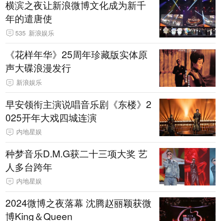
横滨之夜让新浪微博文化成为新千
年的遣唐使
535
新浪娱乐
《花样年华》25周年珍藏版实体原
声大碟浪漫发行
新浪娱乐
早安领衔主演说唱音乐剧《东楼》2
025开年大戏四城连演
内地星娱
种梦音乐D.M.G获二十三项大奖 艺
人多台跨年
内地星娱
2024微博之夜落幕 沈腾赵丽颖获微
博King＆Queen