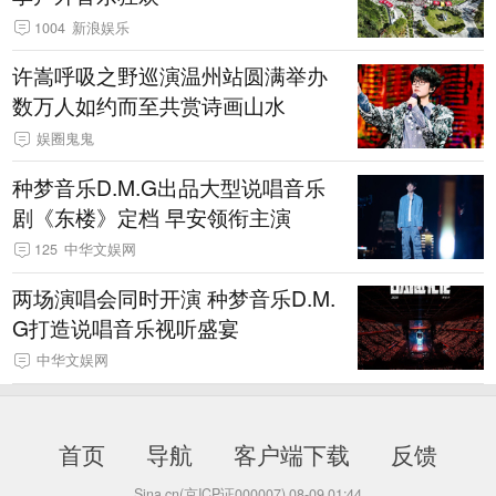
1004
新浪娱乐
许嵩呼吸之野巡演温州站圆满举办
数万人如约而至共赏诗画山水
娱圈鬼鬼
种梦音乐D.M.G出品大型说唱音乐
剧《东楼》定档 早安领衔主演
125
中华文娱网
两场演唱会同时开演 种梦音乐D.M.
G打造说唱音乐视听盛宴
中华文娱网
首页
导航
客户端下载
反馈
Sina.cn(京ICP证000007)
08-09 01:44