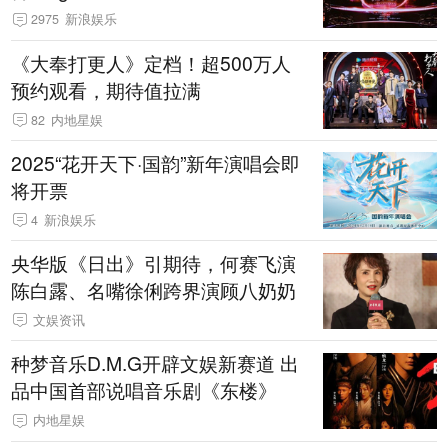
2975
新浪娱乐
《大奉打更人》定档！超500万人
预约观看，期待值拉满
82
内地星娱
2025“花开天下·国韵”新年演唱会即
将开票
4
新浪娱乐
央华版《日出》引期待，何赛飞演
陈白露、名嘴徐俐跨界演顾八奶奶
文娱资讯
种梦音乐D.M.G开辟文娱新赛道 出
品中国首部说唱音乐剧《东楼》
内地星娱