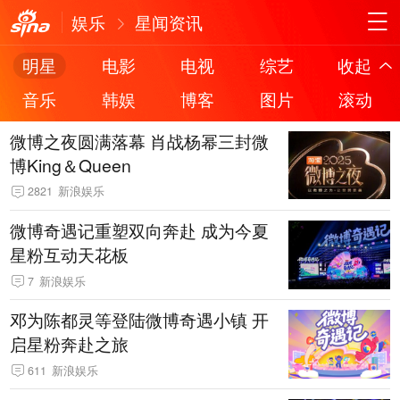
娱乐
星闻资讯
明星
电影
电视
综艺
收起
音乐
韩娱
博客
图片
滚动
微博之夜圆满落幕 肖战杨幂三封微
博King＆Queen
2821
新浪娱乐
微博奇遇记重塑双向奔赴 成为今夏
星粉互动天花板
7
新浪娱乐
邓为陈都灵等登陆微博奇遇小镇 开
启星粉奔赴之旅
611
新浪娱乐