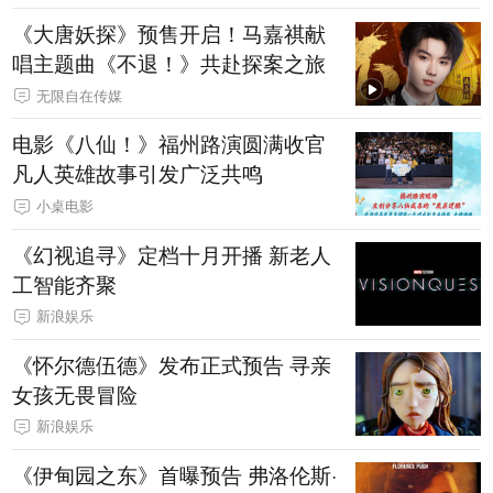
《大唐妖探》预售开启！马嘉祺献
唱主题曲《不退！》共赴探案之旅
无限自在传媒
电影《八仙！》福州路演圆满收官
凡人英雄故事引发广泛共鸣
小桌电影
《幻视追寻》定档十月开播 新老人
工智能齐聚
新浪娱乐
《怀尔德伍德》发布正式预告 寻亲
女孩无畏冒险
新浪娱乐
《伊甸园之东》首曝预告 弗洛伦斯·