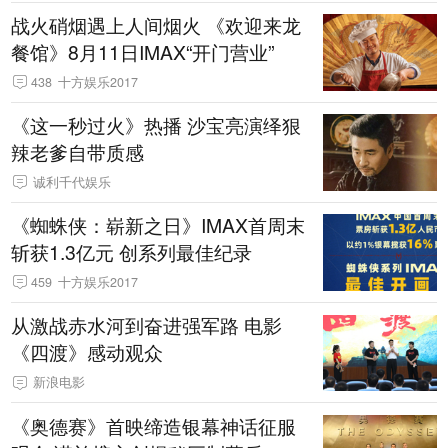
战火硝烟遇上人间烟火 《欢迎来龙
餐馆》8月11日IMAX“开门营业”
438
十方娱乐2017
《这一秒过火》热播 沙宝亮演绎狠
辣老爹自带质感
诚利千代娱乐
《蜘蛛侠：崭新之日》IMAX首周末
斩获1.3亿元 创系列最佳纪录
459
十方娱乐2017
从激战赤水河到奋进强军路 电影
《四渡》感动观众
新浪电影
《奥德赛》首映缔造银幕神话征服