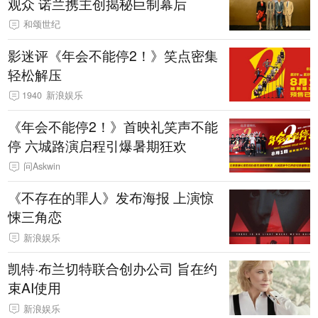
观众 诺兰携主创揭秘巨制幕后
和颂世纪
影迷评《年会不能停2！》笑点密集
轻松解压
1940
新浪娱乐
《年会不能停2！》首映礼笑声不能
停 六城路演启程引爆暑期狂欢
问Askwin
《不存在的罪人》发布海报 上演惊
悚三角恋
新浪娱乐
凯特·布兰切特联合创办公司 旨在约
束AI使用
新浪娱乐