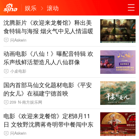
娱乐
滚动
沈腾新片《欢迎来龙餐馆》释出美
食特辑与海报 烟火气中见人情温暖
问Askwin
动画电影《八仙！》曝配音特辑 欢
乐声线鲜活塑造凡人八仙群像
小桌电影
国内首部马仙文化题材电影《平安
的女儿》在福建宁德首映
209
N-南方娱乐网
电影《欢迎来龙餐馆》定档8月11
日 文牧野沈腾蒋奇明带中餐闯中东
问Askwin