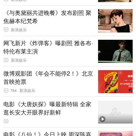
《与奥黛丽共进晚餐》发布剧照 聚
焦赫本纪梵希
新浪娱乐
网飞新片《炸弹客》曝剧照 雅各布·
特伦布莱主演
新浪娱乐
微博观影团《年会不能停2！》北京
首映抢票
784
新浪娱乐
电影《大唐妖探》曝最新特辑 全家
逛长安大开眼界好新鲜
电影《八仙！》今日上映 周深陈嘉