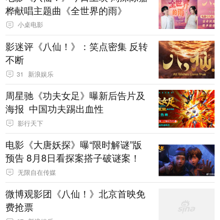
桦献唱主题曲《全世界的雨》
小桌电影
影迷评《八仙！》：笑点密集 反转
不断
31
新浪娱乐
周星驰《功夫女足》曝新后告片及
海报 中国功夫踢出血性
影行天下
电影《大唐妖探》曝“限时解谜”版
预告 8月8日看探案搭子破谜案！
无限自在传媒
微博观影团《八仙！》北京首映免
费抢票