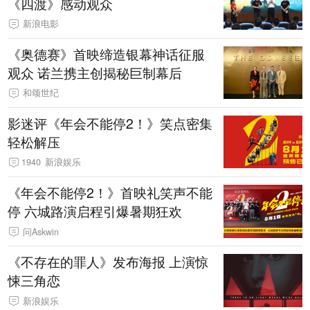
《四渡》感动观众
新浪电影
《奥德赛》首映缔造银幕神话征服
观众 诺兰携主创揭秘巨制幕后
和颂世纪
影迷评《年会不能停2！》笑点密集
轻松解压
1940
新浪娱乐
《年会不能停2！》首映礼笑声不能
停 六城路演启程引爆暑期狂欢
问Askwin
《不存在的罪人》发布海报 上演惊
悚三角恋
新浪娱乐