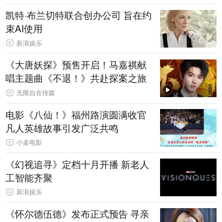
凯特·布兰切特联合创办公司 旨在约
束AI使用
新浪娱乐
《大唐妖探》预售开启！马嘉祺献
唱主题曲《不退！》共赴探案之旅
无限自在传媒
电影《八仙！》福州路演圆满收官
凡人英雄故事引发广泛共鸣
小桌电影
《幻视追寻》定档十月开播 新老人
工智能齐聚
新浪娱乐
《怀尔德伍德》发布正式预告 寻亲