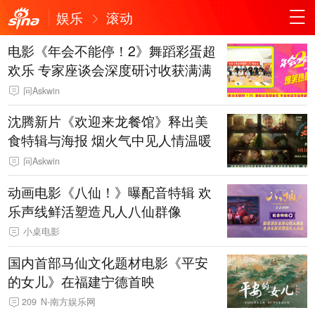
娱乐
滚动
电影《年会不能停！2》舞蹈彩蛋超
欢乐 专家座谈会深度研讨收获满满
问Askwin
沈腾新片《欢迎来龙餐馆》释出美
食特辑与海报 烟火气中见人情温暖
问Askwin
动画电影《八仙！》曝配音特辑 欢
乐声线鲜活塑造凡人八仙群像
小桌电影
国内首部马仙文化题材电影《平安
的女儿》在福建宁德首映
209
N-南方娱乐网