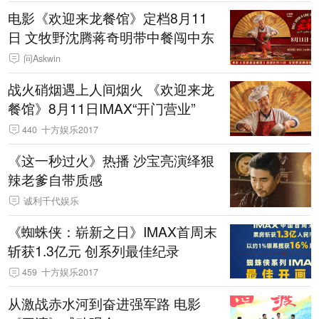
电影《欢迎来龙餐馆》定档8月11
日 文牧野沈腾蒋奇明带中餐闯中东
问Askwin
战火硝烟遇上人间烟火 《欢迎来龙
餐馆》8月11日IMAX“开门营业”
440
十方娱乐2017
《这一秒过火》热播 沙宝亮演绎狠
辣老爹自带质感
诚利千代娱乐
《蜘蛛侠：崭新之日》IMAX首周末
斩获1.3亿元 创系列最佳纪录
459
十方娱乐2017
从激战赤水河到奋进强军路 电影