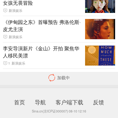
女孩无畏冒险
新浪娱乐
《伊甸园之东》首曝预告 弗洛伦斯·
皮尤主演
新浪娱乐
李安导演新片《金山》开拍 聚焦华
人移民美漂
1
新浪娱乐
《塞尔达传说》真人电影提档 明年
四月底上映
新浪娱乐
《绿灯军团》剧集发布预告 星际警
察地球探案
新浪娱乐