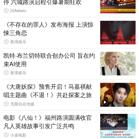
停 六城路演启程引爆暑期狂欢
问Askwin
《不存在的罪人》发布海报 上演惊
悚三角恋
新浪娱乐
凯特·布兰切特联合创办公司 旨在约
束AI使用
新浪娱乐
《大唐妖探》预售开启！马嘉祺献
唱主题曲《不退！》共赴探案之旅
无限自在传媒
电影《八仙！》福州路演圆满收官
凡人英雄故事引发广泛共鸣
小桌电影