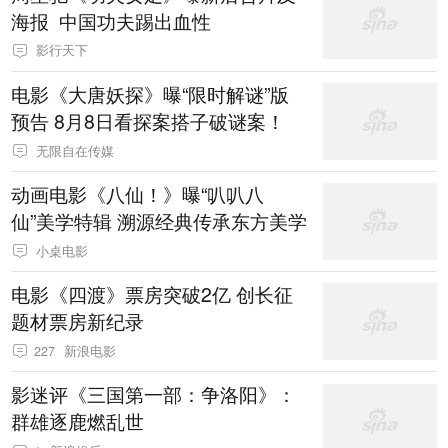
海报 中国功夫踢出血性
影行天下
电影《大唐妖探》曝“限时解谜”版
预告 8月8日看探案搭子破谜案！
无限自在传媒
动画电影《八仙！》曝“叭叭八
仙”美学特辑 溯源经典传承东方美学
小桌电影
电影《四渡》票房突破2亿 创长征
题材票房新纪录
227
新浪电影
影迷评《三国第一部：争洛阳》：
群雄逐鹿燃乱世