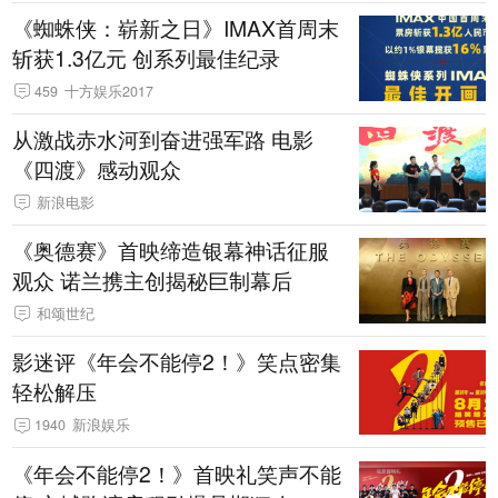
《蜘蛛侠：崭新之日》IMAX首周末
斩获1.3亿元 创系列最佳纪录
459
十方娱乐2017
从激战赤水河到奋进强军路 电影
《四渡》感动观众
新浪电影
《奥德赛》首映缔造银幕神话征服
观众 诺兰携主创揭秘巨制幕后
和颂世纪
影迷评《年会不能停2！》笑点密集
轻松解压
1940
新浪娱乐
《年会不能停2！》首映礼笑声不能