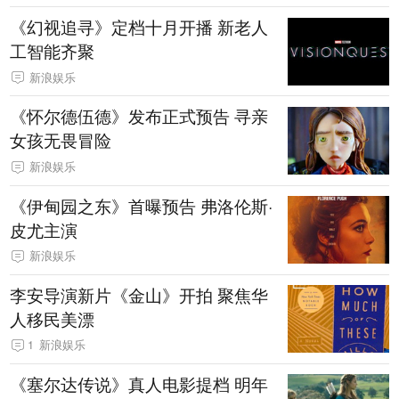
《幻视追寻》定档十月开播 新老人
工智能齐聚
新浪娱乐
《怀尔德伍德》发布正式预告 寻亲
女孩无畏冒险
新浪娱乐
《伊甸园之东》首曝预告 弗洛伦斯·
皮尤主演
新浪娱乐
李安导演新片《金山》开拍 聚焦华
人移民美漂
1
新浪娱乐
《塞尔达传说》真人电影提档 明年