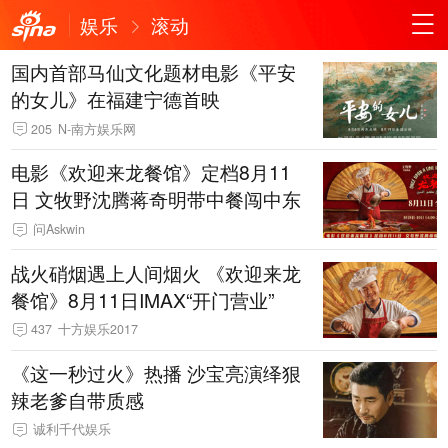
娱乐
滚动
国内首部马仙文化题材电影《平安
的女儿》在福建宁德首映
205
N-南方娱乐网
电影《欢迎来龙餐馆》定档8月11
日 文牧野沈腾蒋奇明带中餐闯中东
问Askwin
战火硝烟遇上人间烟火 《欢迎来龙
餐馆》8月11日IMAX“开门营业”
437
十方娱乐2017
《这一秒过火》热播 沙宝亮演绎狠
辣老爹自带质感
诚利千代娱乐