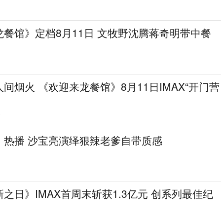
餐馆》定档8月11日 文牧野沈腾蒋奇明带中餐
间烟火 《欢迎来龙餐馆》8月11日IMAX“开门营
7
《这一秒过火》热播 沙宝亮演绎狠辣老爹自带质感
之日》IMAX首周末斩获1.3亿元 创系列最佳纪