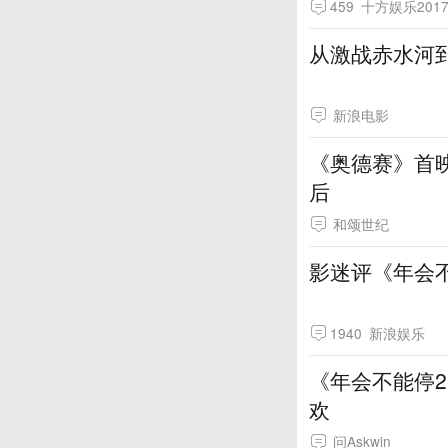
459
十方娱乐201
从激战赤水河
新浪电影
《奥德赛》首
后
和颂世纪
影迷评《年会
1940
新浪娱乐
《年会不能停
欢
问Askwin