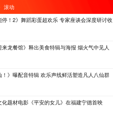
滚动
能停！2》舞蹈彩蛋超欢乐 专家座谈会深度研讨收
迎来龙餐馆》释出美食特辑与海报 烟火气中见人
仙！》曝配音特辑 欢乐声线鲜活塑造凡人八仙群
文化题材电影《平安的女儿》在福建宁德首映