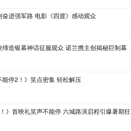
7
到奋进强军路 电影《四渡》感动观众
映缔造银幕神话征服观众 诺兰携主创揭秘巨制幕
不能停2！》笑点密集 轻松解压
2！》首映礼笑声不能停 六城路演启程引爆暑期狂