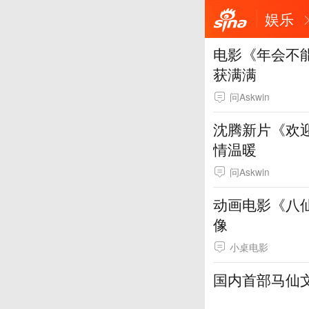
娱乐
电影《年会不
获满满
问Askwin
沈腾新片《欢
情温暖
问Askwin
动画电影《八
像
小桌电影
国内首部马仙