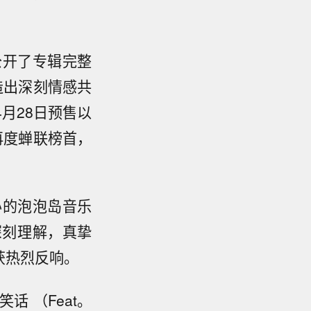
公开了专辑完整
造出深刻情感共
月28日预售以
再度蝉联榜首，
。
办的泡泡岛音乐
深刻理解，真挚
获热烈反响。
话 （Feat。