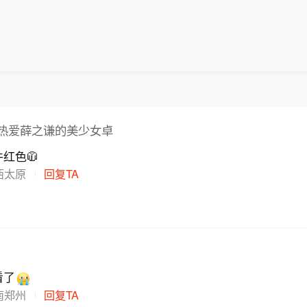
热爱薛之谦的美少女卓
红色🧥
西太原
回复TA
看了
南郑州
回复TA