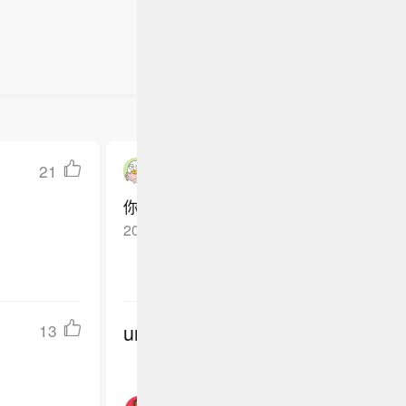
21
爆米花哲学
你们怎么知道我见过这么帅的🃏
2025-05-10
山东济南
回复TA
undefined
13