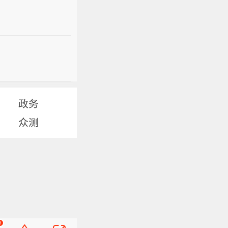
政务
众测
8