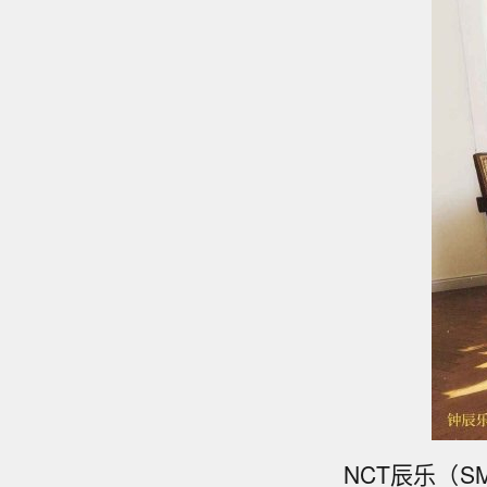
NCT辰乐（