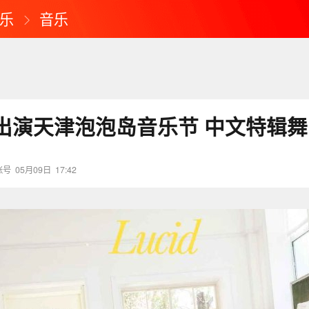
乐
音乐
乐出演天津泡泡岛音乐节 中文特辑
账号
05月09日
17:42