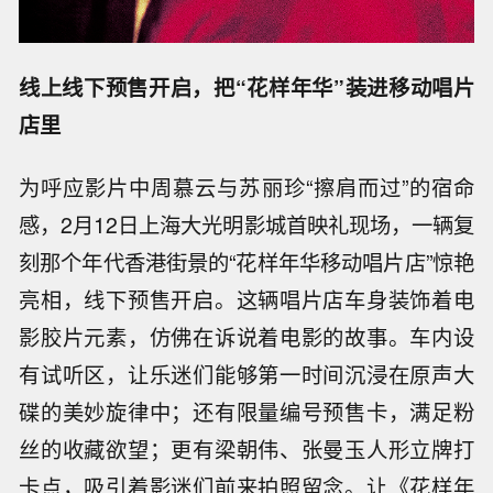
线上线下预售开启，把“花样年华”装进移动唱片
店里
为呼应影片中周慕云与苏丽珍“擦肩而过”的宿命
感，2月12日上海大光明影城首映礼现场，一辆复
刻那个年代香港街景的“花样年华移动唱片店”惊艳
亮相，线下预售开启。这辆唱片店车身装饰着电
影胶片元素，仿佛在诉说着电影的故事。车内设
有试听区，让乐迷们能够第一时间沉浸在原声大
碟的美妙旋律中；还有限量编号预售卡，满足粉
丝的收藏欲望；更有梁朝伟、张曼玉人形立牌打
卡点，吸引着影迷们前来拍照留念。让《花样年