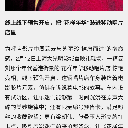
线上线下预售开启，把“花样年华”装进移动唱片
店里
为呼应影片中周慕云与苏丽珍“擦肩而过”的宿命
感，2月12日上海大光明影城首映礼现场，一辆复
刻那个年代香港街景的“花样年华移动唱片店”惊艳
亮相，线下预售开启。这辆唱片店车身装饰着电
影胶片元素，仿佛在诉说着电影的故事。车内设
有试听区，让乐迷们能够第一时间沉浸在原声大
碟的美妙旋律中；还有限量编号预售卡，满足粉
丝的收藏欲望；更有梁朝伟、张曼玉人形立牌打
卡点，吸引着影迷们前来拍照留念。让《花样年